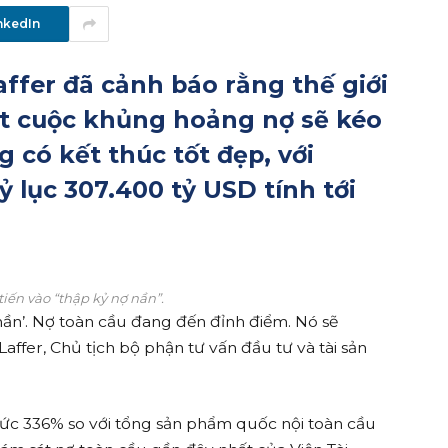
nkedIn
affer đã cảnh báo rằng thế giới
ột cuộc khủng hoảng nợ sẽ kéo
g có kết thúc tốt đẹp, với
 lục 307.400 tỷ USD tính tới
tiến vào “thập kỷ nợ nần”.
 nần’. Nợ toàn cầu đang đến đỉnh điểm. Nó sẽ
affer, Chủ tịch bộ phận tư vấn đầu tư và tài sản
ức 336% so với tổng sản phẩm quốc nội toàn cầu