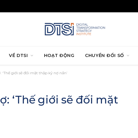
VỀ DTSI
HOẠT ĐỘNG
CHUYỂN ĐỔI SỐ
: ‘Thế giới sẽ đối mặt thập kỷ nợ nần’
: ‘Thế giới sẽ đối mặt