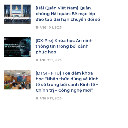
[Hải Quân Việt Nam] Quân
chủng Hải quân: Bế mạc lớp
đào tạo dài hạn chuyển đổi số
THÁNG 10 1, 2025
[DX-Pro] Khóa học An ninh
thông tin trong bối cảnh
phức hợp
THÁNG 9 22, 2025
[DTSI – FTU] Tọa đàm khoa
học “Nhận thức đúng về Kinh
tế số trong bối cảnh Kinh tế –
Chính trị – Công nghệ mới”
THÁNG 9 19, 2025