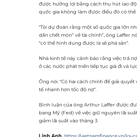
được hưởng lợi bằng cách thu hút lao độ
quốc gia không làm được điều đó có thể m
“Tôi dự đoán rằng một số quốc gia lớn nh
dần chết mòn” về tài chính”, ông Laffer n
“có thể hình dung được là sẽ phá sản”.
Nhà kinh tế này cảnh báo rằng việc trả n
ở các nước phát triển tiếp tục già đi và 
Ông nói: “Có hai cách chính để giải quyết
tế nhanh hơn tốc độ nợ”.
Bình luận của ông Arthur Laffer được đư
bang Mỹ (Fed) về việc giữ nguyên lãi suất
giảm lãi suất vào tháng 3.
Linh Anh,
https://vietnamfinance.vn/loi