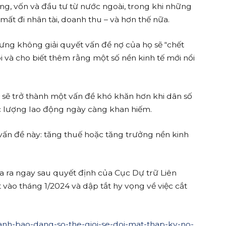
ng, vốn và đầu tư từ nước ngoài, trong khi những
ất đi nhân tài, doanh thu – và hơn thế nữa.
ưng không giải quyết vấn đề nợ của họ sẽ “chết
ói và cho biết thêm rằng một số nền kinh tế mới nổi
ợ sẽ trở thành một vấn đề khó khăn hơn khi dân số
lực lượng lao động ngày càng khan hiếm.
 vấn đề này: tăng thuế hoặc tăng trưởng nền kinh
a ra ngay sau quyết định của Cục Dự trữ Liên
 vào tháng 1/2024 và dập tắt hy vọng về việc cắt
-canh-bao-dang-so-the-gioi-se-doi-mat-thap-ky-no-