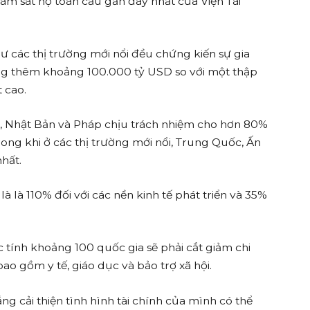
iám sát nợ toàn cầu gần đây nhất của Viện Tài
 các thị trường mới nổi đều chứng kiến ​​sự gia
ng thêm khoảng 100.000 tỷ USD so với một thập
 cao.
h, Nhật Bản và Pháp chịu trách nhiệm cho hơn 80%
rong khi ở các thị trường mới nổi, Trung Quốc, Ấn
nhất.
là là 110% đối với các nền kinh tế phát triển và 35%
 tính khoảng 100 quốc gia sẽ phải cắt giảm chi
bao gồm y tế, giáo dục và bảo trợ xã hội.
g cải thiện tình hình tài chính của mình có thể