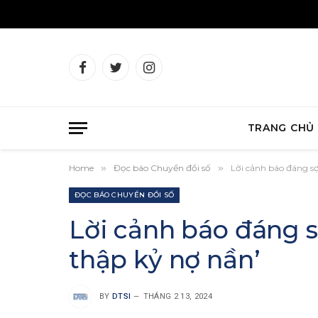
Facebook
Twitter
Instagram
TRANG CHỦ
Home
»
Đọc báo Chuyển đổi số
»
Lời cảnh báo đáng sợ
ĐỌC BÁO CHUYỂN ĐỔI SỐ
Lời cảnh báo đáng sợ
thập kỷ nợ nần’
BY
DTSI
THÁNG 2 13, 2024