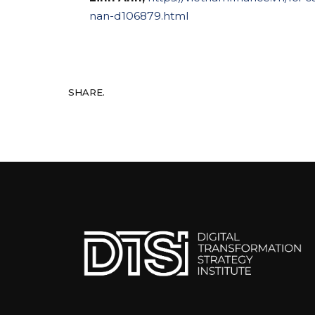
nan-d106879.html
SHARE.