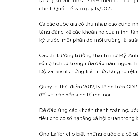
(GDP), so với con số 334% theo báo cáo g
chính Quốc tế vào quý IV/2022.
Cả các quốc gia có thu nhập cao cũng như
tăng đáng kể các khoản nợ của mình, tă
kỷ trước, một phần do môi trường lãi suất
Các thị trường trưởng thành như Mỹ, An
số nợ tích tụ trong nửa đầu năm ngoái. T
Độ và Brazil chứng kiến ​​mức tăng rõ rệt 
Quay lại thời điểm 2012, tỷ lệ nợ trên GDP 
đối với các nền kinh tế mới nổi.
Để đáp ứng các khoản thanh toán nợ, ước
tiêu cho cơ sở hạ tầng xã hội quan trọng 
Ông Laffer cho biết những quốc gia cố gắn