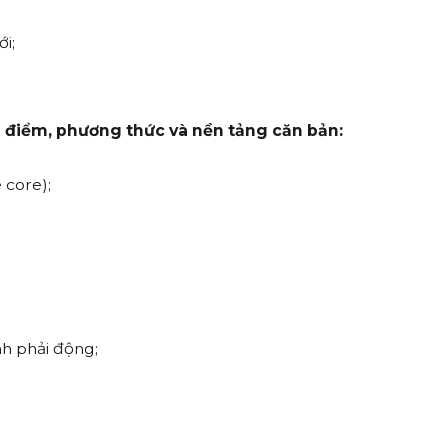
i;
 điểm, phương thức và nền tảng căn bản:
e core);
nh phải động;