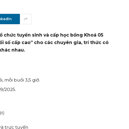
nkedIn
tổ chức tuyển sinh và cấp học bổng Khoá 05
i số cấp cao” cho các chuyên gia, trí thức có
 khác nhau.
, mỗi buổi 3,5 giờ.
09/2025.
ật)
và trực tuyến