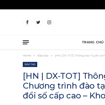
Facebook
Twitter
Instagram
TRANG CHỦ
Home
»
Đào tạo
»
[HN | DX-TOT] Thông báo Tuyển sinh
ĐÀO TẠO
[HN | DX-TOT] Thôn
Chương trình đào t
đổi số cấp cao – Kh