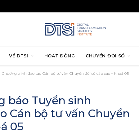
VỀ DTSI
HOẠT ĐỘNG
CHUYỂN ĐỔI SỐ
 Chương trình đào tạo Cán bộ tư vấn Chuyển đổi số cấp cao – Khoá 05
g báo Tuyển sinh
ạo Cán bộ tư vấn Chuyển
oá 05