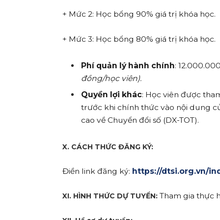
+ Mức 2: Học bổng 90% giá trị khóa học.
+ Mức 3: Học bổng 80% giá trị khóa học.
Phí quản lý hành chính
: 12.000.00
đồng/học viên).
Quyền lợi khác
: Học viên được tha
trước khi chính thức vào nội dung 
cao về Chuyển đổi số (DX-TOT).
X. CÁCH THỨC ĐĂNG KÝ:
Điền link đăng ký:
https://dtsi.org.vn/
Tham gia thực h
XI. HÌNH THỨC DỰ TUYỂN: