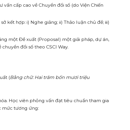
ư vấn cấp cao về Chuyển đổi số (do Viện Chiến
ở kết hợp: i) Nghe giảng; ii) Thảo luận chủ đề; iii)
ằng một Đề xuất (Proposal) một giải pháp, dự án,
ề chuyển đổi số theo CSCI Way.
uất (
Bằng chữ: Hai trăm bốn mươi triệu
khóa. Học viên phỏng vấn đạt tiêu chuẩn tham gia
c mức tương ứng: