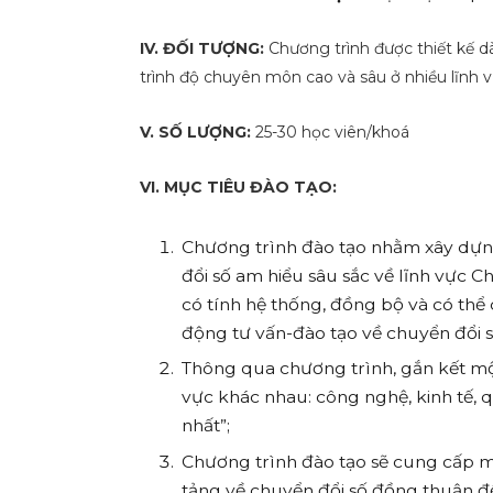
IV. ĐỐI TƯỢNG:
Chương trình được thiết kế dà
trình độ chuyên môn cao và sâu ở nhiều lĩnh 
V. SỐ LƯỢNG:
25-30 học viên/khoá
VI. MỤC TIÊU ĐÀO TẠO:
Chương trình đào tạo nhằm xây dựn
đổi số am hiểu sâu sắc về lĩnh vực 
có tính hệ thống, đồng bộ và có thể
động tư vấn-đào tạo về chuyển đổi s
Thông qua chương trình, gắn kết một
vực khác nhau: công nghệ, kinh tế, 
nhất”;
Chương trình đào tạo sẽ cung cấp 
tảng về chuyển đổi số đồng thuận đ