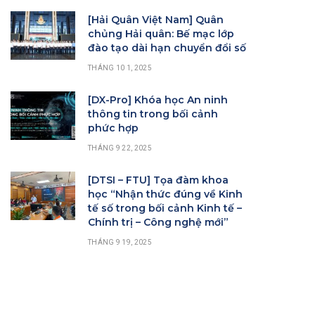
[Hải Quân Việt Nam] Quân
chủng Hải quân: Bế mạc lớp
đào tạo dài hạn chuyển đổi số
THÁNG 10 1, 2025
[DX-Pro] Khóa học An ninh
thông tin trong bối cảnh
phức hợp
THÁNG 9 22, 2025
[DTSI – FTU] Tọa đàm khoa
học “Nhận thức đúng về Kinh
tế số trong bối cảnh Kinh tế –
Chính trị – Công nghệ mới”
THÁNG 9 19, 2025