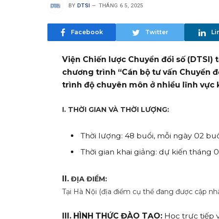
BY
DTSI
THÁNG 6 5, 2025
Facebook
Twitter
Li
Viện Chiến lược Chuyển đổi số (DTSI) 
chương trình “Cán bộ tư vấn Chuyển đổ
trình độ chuyên môn ở nhiều lĩnh vực
I. THỜI GIAN VÀ THỜI LƯỢNG:
Thời lượng: 48 buổi, mỗi ngày 02 buổi
Thời gian khai giảng: dự kiến tháng 
II.
ĐỊA ĐIỂM:
Tại Hà Nội (địa điểm cụ thể đang được cập nh
III. HÌNH THỨC ĐÀO TẠO:
Học trực tiếp 