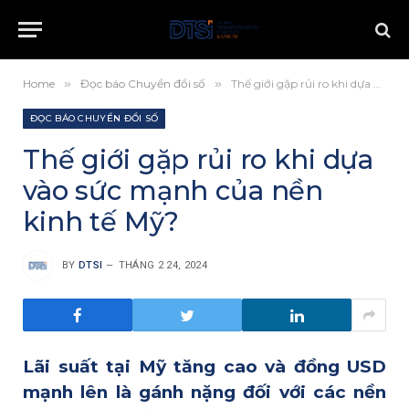
Home
»
Đọc báo Chuyển đổi số
»
Thế giới gặp rủi ro khi dựa vào sức mạnh của nền kinh tế Mỹ?
ĐỌC BÁO CHUYỂN ĐỔI SỐ
Thế giới gặp rủi ro khi dựa
vào sức mạnh của nền
kinh tế Mỹ?
BY
DTSI
THÁNG 2 24, 2024
Lãi suất tại Mỹ tăng cao và đồng USD
mạnh lên là gánh nặng đối với các nền