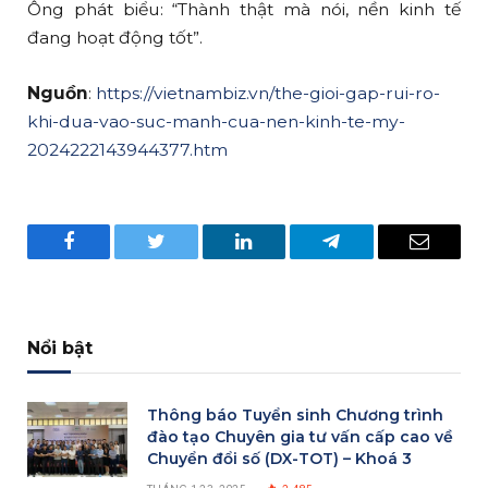
Ông phát biểu: “Thành thật mà nói, nền kinh tế
đang hoạt động tốt”.
Nguồn
:
https://vietnambiz.vn/the-gioi-gap-rui-ro-
khi-dua-vao-suc-manh-cua-nen-kinh-te-my-
2024222143944377.htm
Facebook
Twitter
LinkedIn
Telegram
Email
Nổi bật
Thông báo Tuyển sinh Chương trình
đào tạo Chuyên gia tư vấn cấp cao về
Chuyển đổi số (DX-TOT) – Khoá 3