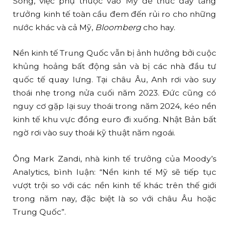
Song, việc phụ thuộc vào Mỹ để thúc đẩy tăng
trưởng kinh tế toàn cầu đem đến rủi ro cho những
nước khác và cả Mỹ,
Bloomberg
cho hay.
Nền kinh tế Trung Quốc vẫn bị ảnh hưởng bởi cuộc
khủng hoảng bất động sản và bị các nhà đầu tư
quốc tế quay lưng. Tại châu Âu, Anh rơi vào suy
thoái nhẹ trong nửa cuối năm 2023. Đức cũng có
nguy cơ gặp lại suy thoái trong năm 2024, kéo nền
kinh tế khu vực đồng euro đi xuống. Nhật Bản bất
ngờ rơi vào suy thoái kỹ thuật năm ngoái.
Ông Mark Zandi, nhà kinh tế trưởng của Moody’s
Analytics, bình luận: “Nền kinh tế Mỹ sẽ tiếp tục
vượt trội so với các nền kinh tế khác trên thế giới
trong năm nay, đặc biệt là so với châu Âu hoặc
Trung Quốc”.