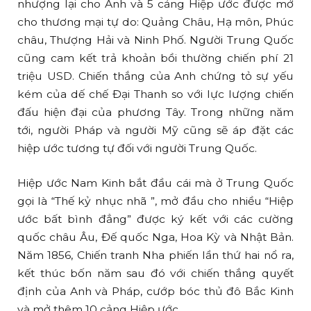
nhượng lại cho Anh và 5 cảng Hiệp ước được mở
cho thương mại tự do: Quảng Châu, Hạ môn, Phúc
châu, Thượng Hải và Ninh Phố. Người Trung Quốc
cũng cam kết trả khoản bồi thường chiến phí 21
triệu USD. Chiến thắng của Anh chứng tỏ sự yếu
kém của dế chế Đại Thanh so với lực lượng chiến
đấu hiện đại của phương Tây. Trong những năm
tới, người Pháp và người Mỹ cũng sẽ áp đặt các
hiệp ước tương tự đối với người Trung Quốc.
Hiệp ước Nam Kinh bắt đầu cái mà ở Trung Quốc
gọi là “Thế kỷ nhục nhã ”, mở đầu cho nhiều “Hiệp
ước bất bình đẳng” được ký kết với các cường
quốc châu Âu, Đế quốc Nga, Hoa Kỳ và Nhật Bản.
Năm 1856, Chiến tranh Nha phiến lần thứ hai nổ ra,
kết thúc bốn năm sau đó với chiến thắng quyết
định của Anh và Pháp, cướp bóc thủ đô Bắc Kinh
và mở thêm 10 cảng Hiệp ước.