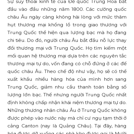
Sự suy thoái kinh tế của Đế quốc Trung Hoa bắt
đầu vào đầu những năm 1800. Các cường quốc
châu Âu ngày càng không hài lòng với mức thâm
hụt thương mại khổng lồ trong giao thương với
Trung Quốc thể hiện qua lượng bạc mà họ đang
chi tiêu. Do đó, người châu Âu bắt đầu nỗ lực thay
đổi thương mại với Trung Quốc. Họ tìm kiếm một
mối quan hệ thương mại dựa trên các nguyên tắc
thương mại tự do, vốn đang có chỗ đứng ở các đế
quốc châu Âu. Theo chế độ như vậy, họ sẽ có thể
xuất khẩu nhiều hàng hóa của mình hơn sang
Trung Quốc, giảm nhu cầu thanh toán bằng số
lượng lớn bạc. Thế nhưng người Trung Quốc nhất
định không chấp nhận khái niệm thương mại tự do.
Những thương nhân châu Âu ở Trung Quốc không
được phép vào nước này mà chỉ cư ngụ tạm thời ở
cảng Canton (nay là Quảng Châu). Tại đây, hàng
hóa được dỡ xuống các nhà kho được gọi là Mười