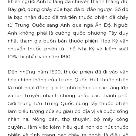
khiến người Anh lo lắng đã chuyển thành thặng dư.
Bây giờ, dòng chảy của bạc đã bị đảo ngược. Số đô
la bạc nhận được để trả tiền thuốc phiện đã chảy
từ Trung Quốc sang Anh qua ngả Ấn Độ. Người
Anh không phải là cường quốc phương Tây duy
nhất tham gia buôn bán thuốc phiện. Hoa Kỳ vận
chuyển thuốc phiện từ Thổ Nhĩ Kỳ và kiểm soát
10% thị phần vào năm 1810.
Đến những năm 1830, thuốc phiện đã đi vào văn
hóa chính thống của Trung Quốc. Hút thuốc phiện
là một hoạt động giải trí phổ biến của các tầng lớp
và lan truyền nhanh chóng khắp các thành phố.
Giới trung lưu Trung Quốc cũng lấy thuốc phiện
làm biểu tượng của sự giàu có, địa vị và cuộc sống
nhàn hạ. Nông dân, thợ thuyền, bộ máy công
quyền… làm việc kém hiệu quả hơn do hút thuốc
phiện và tình trạng bạc chảy ra ngoài là điều vô