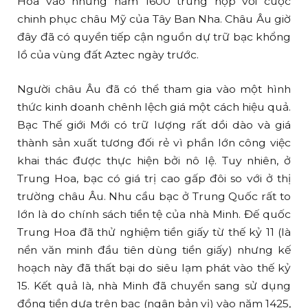
Hoa vào những năm 1600 trùng hợp với cuộc
chinh phục châu Mỹ của Tây Ban Nha. Châu Âu giờ
đây đã có quyền tiếp cận nguồn dự trữ bạc khổng
lồ của vùng đất Aztec ngày trước.
Người châu Âu đã có thể tham gia vào một hình
thức kinh doanh chênh lệch giá một cách hiệu quả.
Bạc Thế giới Mới có trữ lượng rất dồi dào và giá
thành sản xuất tương đối rẻ vì phần lớn công việc
khai thác được thực hiện bởi nô lệ. Tuy nhiên, ở
Trung Hoa, bạc có giá trị cao gấp đôi so với ở thị
trường châu Âu. Nhu cầu bạc ở Trung Quốc rất to
lớn là do chính sách tiền tệ của nhà Minh. Đế quốc
Trung Hoa đã thử nghiệm tiền giấy từ thế kỷ 11 (là
nền văn minh đầu tiên dùng tiền giấy) nhưng kế
hoạch này đã thất bại do siêu lạm phát vào thế kỷ
15. Kết quả là, nhà Minh đã chuyển sang sử dụng
đồng tiền dựa trên bạc (ngân bản vị) vào năm 1425,