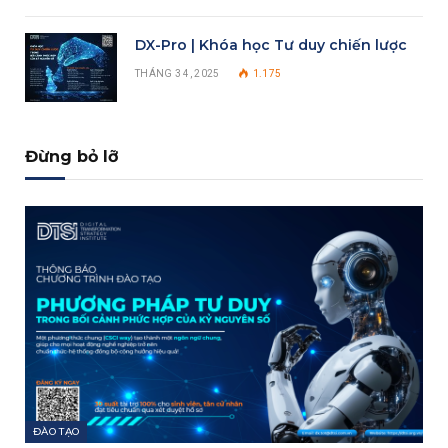
DX-Pro | Khóa học Tư duy chiến lược
THÁNG 3 4, 2025
1.175
Đừng bỏ lỡ
ĐÀO TẠO