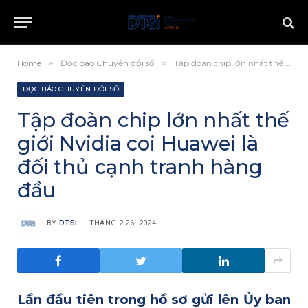
Home
»
Đọc báo Chuyển đổi số
»
Tập đoàn chip lớn nhất thế giới Nvidia coi Huawei là đối thủ cạnh tranh hàng đầu
ĐỌC BÁO CHUYỂN ĐỔI SỐ
Tập đoàn chip lớn nhất thế
giới Nvidia coi Huawei là
đối thủ cạnh tranh hàng
đầu
BY
DTSI
THÁNG 2 26, 2024
Lần đầu tiên trong hồ sơ gửi lên Ủy ban