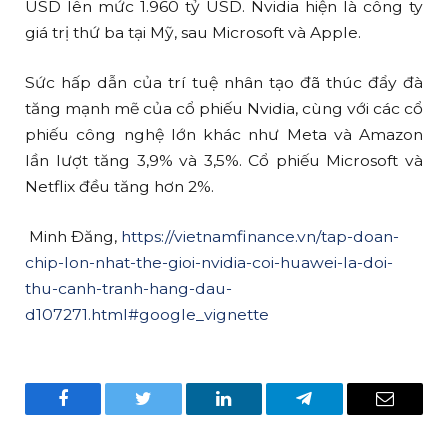
USD lên mức 1.960 tỷ USD. Nvidia hiện là công ty
giá trị thứ ba tại Mỹ, sau Microsoft và Apple.
Sức hấp dẫn của trí tuệ nhân tạo đã thúc đẩy đà
tăng mạnh mẽ của cổ phiếu Nvidia, cùng với các cổ
phiếu công nghệ lớn khác như Meta và Amazon
lần lượt tăng 3,9% và 3,5%. Cổ phiếu Microsoft và
Netflix đều tăng hơn 2%.
Minh Đăng,
https://vietnamfinance.vn/tap-doan-
chip-lon-nhat-the-gioi-nvidia-coi-huawei-la-doi-
thu-canh-tranh-hang-dau-
d107271.html#google_vignette
Facebook
Twitter
LinkedIn
Telegram
Email