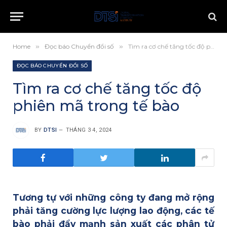
Home
»
Đọc báo Chuyển đổi số
»
Tìm ra cơ chế tăng tốc độ phiên mã trong tế bào
ĐỌC BÁO CHUYỂN ĐỔI SỐ
Tìm ra cơ chế tăng tốc độ
phiên mã trong tế bào
BY
DTSI
THÁNG 3 4, 2024
Tương tự với những công ty đang mở rộng
phải tăng cường lực lượng lao động, các tế
bào phải đẩy mạnh sản xuất các phân tử