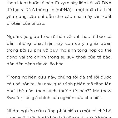
theo kích thước tế bào. Enzym này liên kết với DNA
để tạo ra RNA thông tin (mRNA) – một phân tử thiết
yếu cung cấp chỉ dẫn cho các nhà máy sản xuất
protein của tế bào.
Ngoài việc giúp hiểu rõ hơn về sinh học tế bào cơ
bản, những phát hiện này còn có ý nghĩa quan
trọng bởi sự phá vỡ quy mô sinh tổng hợp có thể
đóng vai trò chính trong sự suy thoái của tế bào,
dẫn đến bệnh tật và lão hóa.
“Trong nghiên cứu này, chúng tôi đã trả lời được
câu hỏi tồn tại lâu nay: quá trình phiên mã tăng lên
như thế nào theo kích thước tế bào?” Matthew
Swaffer, tác giả chính của nghiên cứu cho biết.
Nhóm nghiên cứu cũng phát hiện ra một cơ chế bổ
sung xuất hiện khi tế bào trở nên quá lớn và không