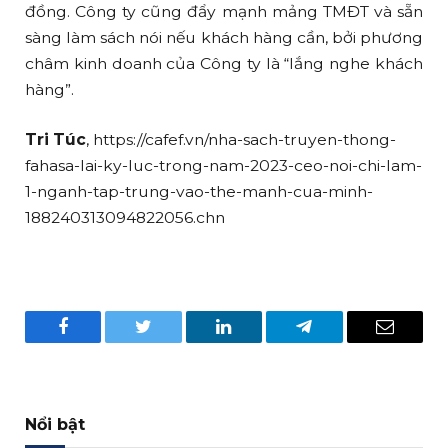
đồng. Công ty cũng đẩy mạnh mảng TMĐT và sẵn
sàng làm sách nói nếu khách hàng cần, bởi phương
châm kinh doanh của Công ty là “lắng nghe khách
hàng”.
Tri Túc
, https://cafef.vn/nha-sach-truyen-thong-
fahasa-lai-ky-luc-trong-nam-2023-ceo-noi-chi-lam-
1-nganh-tap-trung-vao-the-manh-cua-minh-
188240313094822056.chn
Facebook
Twitter
LinkedIn
Telegram
Email
Nổi bật