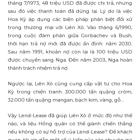
tháng 7/1973, 48 triệu USD đã được chi trả, nhưng
sau đó việc thanh toán đã dừng lại. Lý do là việc
Hoa Kỳ áp dụng các biện pháp phân biệt đối xử
trong thương mại với Liên Xô. Vào tháng 6/1990,
trong cuộc đàm phán giữa Gorbachev và Bush,
thời hạn trả nợ mới đã được ấn định: năm 2030.
Sau năm 1991, khoản nợ còn lại là 100 triệu USD
được chuyển sang Nga. Đến năm 2003, Nga hoàn
thành trách nhiệm trả nợ.
Ngược lại, Liên Xô cũng cung cấp vật tư cho Hoa
Kỳ trong chiến tranh: 300.000 tấn quặng crôm,
32.000 tấn quặng mangan, bạch kim, vàng, gỗ…
Vậy Lend-Lease đã giúp Liên Xô ở mức độ như thế
nào, và liệu Hồng quân có thể giành chiến thắng
nếu không có sự hỗ trợ của Lend-Lease? Để khách
quan, tôi xin dẫn một số ý kiến của các chuyên gia