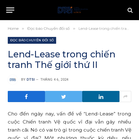
Home
»
Đọc báo Chuyển đổi số
»
Lend-Lease trong chiến tranh Thế giới thứ II
ĐỌC BÁO CHUYỂN ĐỔI SỐ
Lend-Lease trong chiến
tranh Thế giới thứ II
BY
DTSI
THÁNG 4 6, 2024
Cho đến ngày nay, vấn đề về “Lend-Lease” trong
cuộc Chiến tranh Vệ quốc vĩ đại vẫn gây nhiều
tranh cãi. Nó có vai trò gì trong cuộc chiến tranh Vệ
quốc vĩ đại? Một phương thuốc kỳ diệu, nếu