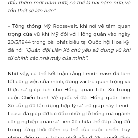
đấu thêm một năm rưỡi, có thể là hai năm nữa, và
tổn thất sẽ lớn hơn”
.
– Tổng thống Mỹ Roosevelt, khi nói về tầm quan
trọng của vũ khí Mỹ đối với Hồng quân vào ngày
20/5/1944 trong bài phát biểu tại Quốc hội Hoa Kỳ,
đã nói:
“Quân đội Liên Xô chủ yếu sử dụng vũ khí
từ chính các nhà máy của mình”
.
Như vậy, có thể kết luận rằng Lend-Lease đã làm
tốt công việc của mình, đóng vai trò quan trọng và
thực sự giúp ích cho Hồng quân Liên Xô trong
cuộc Chiến tranh Vệ quốc vĩ đại. Hồng quân Liên
Xô cũng đã tận dụng hợp lý sự trợ giúp này. Lend-
Lease đã giúp đỡ bù đắp những lỗ hổng mà ngành
công nghiệp quân sự Liên Xô chưa thể đáp ứng đủ
trong từng thời điểm cụ thể của cuộc chiến. Tuy
nhiên, điều quan trọng nhất vẫn được quyết định