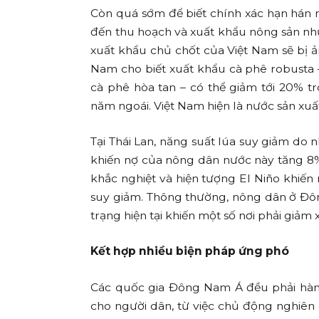
Còn quá sớm để biết chính xác hạn hán 
đến thu hoạch và xuất khẩu nông sản nh
xuất khẩu chủ chốt của Việt Nam sẽ bị ả
Nam cho biết xuất khẩu cà phê robusta 
cà phê hòa tan – có thể giảm tới 20% tr
năm ngoái. Việt Nam hiện là nước sản xuất
Tại Thái Lan, năng suất lúa suy giảm do n
khiến nợ của nông dân nước này tăng 8%
khắc nghiệt và hiện tượng El Niño khiế
suy giảm. Thông thường, nông dân ở Đôn
trạng hiện tại khiến một số nơi phải giảm
Kết hợp nhiều biện pháp ứng phó
Các quốc gia Đông Nam Á đều phải hành
cho người dân, từ việc chủ động nghiên c