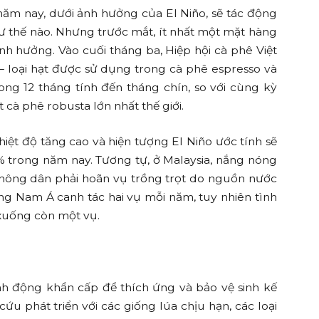
năm nay, dưới ảnh hưởng của El Niño, sẽ tác động
ư thế nào. Nhưng trước mắt, ít nhất một mặt hàng
nh hưởng. Vào cuối tháng ba, Hiệp hội cà phê Việt
– loại hạt được sử dụng trong cà phê espresso và
ong 12 tháng tính đến tháng chín, so với cùng kỳ
 cà phê robusta lớn nhất thế giới.
hiệt độ tăng cao và hiện tượng El Niño ước tính sẽ
 trong năm nay. Tương tự, ở Malaysia, nắng nóng
n nông dân phải hoãn vụ trồng trọt do nguồn nước
g Nam Á canh tác hai vụ mỗi năm, tuy nhiên tình
 xuống còn một vụ.
 động khẩn cấp để thích ứng và bảo vệ sinh kế
ứu phát triển với các giống lúa chịu hạn, các loại