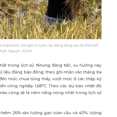
Indonesia. Giá gạo ở nước này đang tăng cao do thời tiết
hiệt. Nguồn: SCMP
ất trong lịch sử. Nhưng đáng tiếc, xu hướng này
dữ liệu đáng báo động: theo ghi nhận vào tháng ba
 đến mức chưa từng thấy, vượt mức ở các thập kỷ
o
tiền công nghiệp 1,68
C. Theo các dự báo nhiệt độ
m nào cũng sẽ là năm nắng nóng nhất trong lịch sử
(chiếm 26% sản lượng gạo toàn cầu và 40% lượng