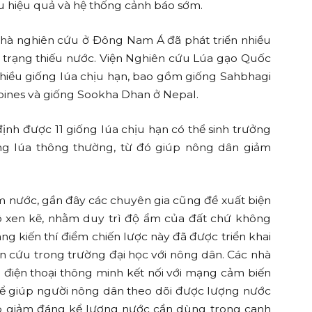
êu hiệu quả và hệ thống cảnh báo sớm.
nhà nghiên cứu ở Đông Nam Á đã phát triển nhiều
h trạng thiếu nước. Viện Nghiên cứu Lúa gạo Quốc
ệu nhiều giống lúa chịu hạn, bao gồm giống Sahbhagi
pines và giống Sookha Dhan ở Nepal.
ịnh được 11 giống lúa chịu hạn có thể sinh trưởng
ống lúa thông thường, từ đó giúp nông dân giảm
ếm nước, gần đây các chuyên gia cũng đề xuất biện
khô xen kẽ, nhằm duy trì độ ẩm của đất chứ không
ng kiến thí điểm chiến lược này đã được triển khai
n cứu trong trường đại học với nông dân. Các nhà
 điện thoại thông minh kết nối với mạng cảm biến
ể giúp người nông dân theo dõi được lượng nước
úp giảm đáng kể lượng nước cần dùng trong canh