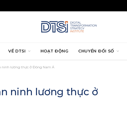
VỀ DTSI
HOẠT ĐỘNG
CHUYỂN ĐỔI SỐ
n ninh lương thực ở Đông Nam Á
n ninh lương thực ở