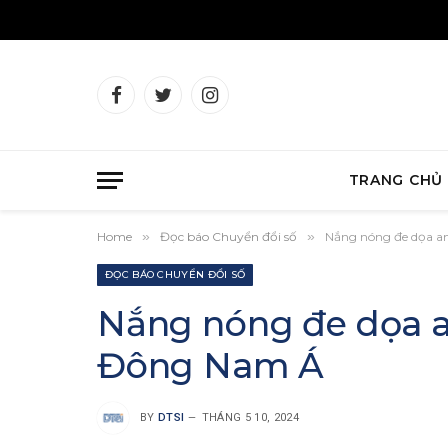
Facebook
Twitter
Instagram
TRANG CHỦ
Home
»
Đọc báo Chuyển đổi số
»
Nắng nóng đe dọa a
ĐỌC BÁO CHUYỂN ĐỔI SỐ
Nắng nóng đe dọa a
Đông Nam Á
BY
DTSI
THÁNG 5 10, 2024