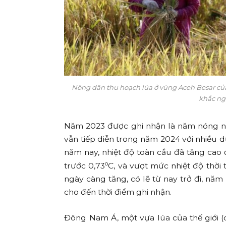
Nông dân thu hoạch lúa ở vùng Aceh Besar của 
khắc ng
Năm 2023 được ghi nhận là năm nóng nh
vẫn tiếp diễn trong năm 2024 với nhiều 
năm nay, nhiệt độ toàn cầu đã tăng cao
o
trước 0,73
C, và vượt mức nhiệt độ thời 
ngày càng tăng, có lẽ từ nay trở đi, nă
cho đến thời điểm ghi nhận.
Đông Nam Á, một vựa lúa của thế giới 