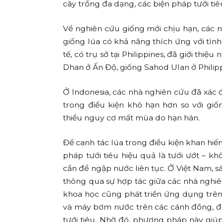
cây trồng đa dạng, các biện pháp tưới ti
Về nghiên cứu giống mới chịu hạn, các 
giống lúa có khả năng thích ứng với tìn
tế, có trụ sở tại Philippines, đã giới thi
Dhan ở Ấn Độ, giống Sahod Ulan ở Philip
Ở Indonesia, các nhà nghiên cứu đã xác đ
trong điều kiện khô hạn hơn so với gi
thiểu nguy cơ mất mùa do hạn hán.
Để canh tác lúa trong điều kiện khan hi
pháp tưới tiêu hiệu quả là tưới ướt – 
cần để ngập nước liên tục. Ở Việt Nam, sá
thông qua sự hợp tác giữa các nhà nghiê
khoa học cũng phát triển ứng dụng trên
và máy bơm nước trên các cánh đồng, đ
tưới tiêu. Nhờ đó, phương pháp này gi