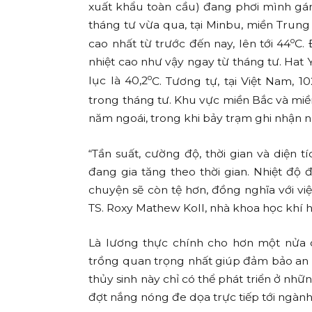
xuất khẩu toàn cầu) đang phơi mình gán
tháng tư vừa qua, tại Minbu, miền Trun
o
cao nhất từ trước đến nay, lên tới 44
C.
nhiệt cao như vậy ngay từ tháng tư. Hat 
o
lục là 40,2
C. Tương tự, tại Việt Nam, 
trong tháng tư. Khu vực miền Bắc và miền
năm ngoái, trong khi bảy trạm ghi nhận n
“Tần suất, cường độ, thời gian và diện
đang gia tăng theo thời gian. Nhiệt độ 
chuyện sẽ còn tệ hơn, đồng nghĩa với vi
TS. Roxy Mathew Koll, nhà khoa học khí hậ
Là lương thực chính cho hơn một nửa d
trồng quan trọng nhất giúp đảm bảo an 
thủy sinh này chỉ có thể phát triển ở n
đợt nắng nóng đe dọa trực tiếp tới ngàn