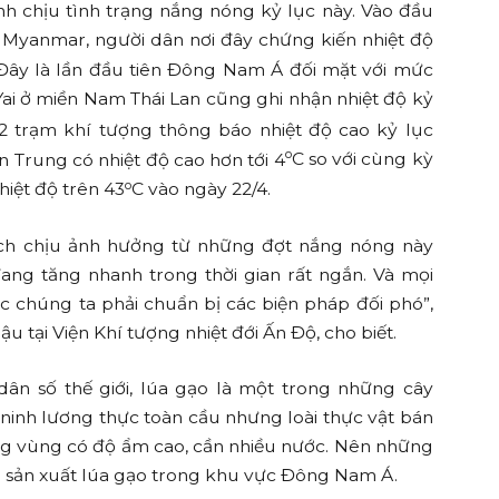
h chịu tình trạng nắng nóng kỷ lục này. Vào đầu
g Myanmar, người dân nơi đây chứng kiến nhiệt độ
 Đây là lần đầu tiên Đông Nam Á đối mặt với mức
Yai ở miền Nam Thái Lan cũng ghi nhận nhiệt độ kỷ
102 trạm khí tượng thông báo nhiệt độ cao kỷ lục
o
 Trung có nhiệt độ cao hơn tới 4
C so với cùng kỳ
o
hiệt độ trên 43
C vào ngày 22/4.
 tích chịu ảnh hưởng từ những đợt nắng nóng này
đang tăng nhanh trong thời gian rất ngắn. Và mọi
ệc chúng ta phải chuẩn bị các biện pháp đối phó”,
u tại Viện Khí tượng nhiệt đới Ấn Độ, cho biết.
ân số thế giới, lúa gạo là một trong những cây
ninh lương thực toàn cầu nhưng loài thực vật bán
hững vùng có độ ẩm cao, cần nhiều nước. Nên những
h sản xuất lúa gạo trong khu vực Đông Nam Á.