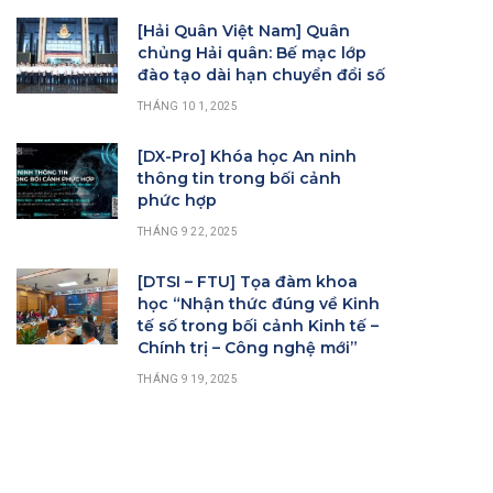
[Hải Quân Việt Nam] Quân
chủng Hải quân: Bế mạc lớp
đào tạo dài hạn chuyển đổi số
THÁNG 10 1, 2025
[DX-Pro] Khóa học An ninh
thông tin trong bối cảnh
phức hợp
THÁNG 9 22, 2025
[DTSI – FTU] Tọa đàm khoa
học “Nhận thức đúng về Kinh
tế số trong bối cảnh Kinh tế –
Chính trị – Công nghệ mới”
THÁNG 9 19, 2025