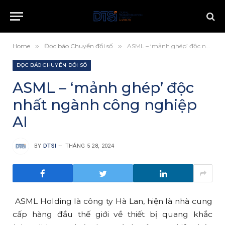
Home
»
Đọc báo Chuyển đổi số
»
ASML – ‘mảnh ghép’ độc nhất ngành công nghiệp AI
ĐỌC BÁO CHUYỂN ĐỔI SỐ
ASML – ‘mảnh ghép’ độc
nhất ngành công nghiệp
AI
BY
DTSI
THÁNG 5 28, 2024
ASML Holding là công ty Hà Lan, hiện là nhà cung
cấp hàng đầu thế giới về thiết bị quang khắc