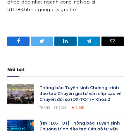
ghep-doc-nhat-nganh-cong-nghiep-ai-
d111183.html#google_vignette
Facebook
Twitter
LinkedIn
Telegram
Email
Nổi bật
Thông báo Tuyển sinh Chương trình
đào tạo Chuyên gia tư vấn cấp cao về
Chuyển đổi số (DX-TOT) – Khoá 3
THÁNG 1 23, 2025
2.485
[HN | DX-TOT] Thông báo Tuyển sinh
Chương trình đào tạo Cán bộ tư vấn