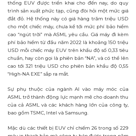
thống EUV được triển khai cho đến nay, do quy
trình sản xuất phức tạp, cũng đòi hỏi một mức giá
đắt đỏ. Hệ thống này có giá hàng trăm triệu USD
cho một chiếc máy, chưa kể tới mức phí bảo hiểm
cao “ngút trời” mà ASML yêu cầu. Giá máy đi kèm
phí bảo hiểm từ đầu năm 2022 là khoảng 150 triệu
USD mỗi chiếc máy EUV trên khẩu độ số 0,33 tiêu
chuẩn, hay còn gọi là phiên bản “NA”, và có thể lên
cao tới 321 triệu USD cho phiên bản khẩu độ 0,55
“High-NA EXE” sắp ra mắt.
Sự phụ thuộc của ngành AI vào máy móc của
ASML trở thành động lực mạnh mẽ cho doanh thu
của cả ASML và các khách hàng lớn của công ty,
bao gồm TSMC, Intel và Samsung.
Mặc dù các thiết bị EUV chỉ chiếm 26 trong số 229
máy in thạch bản mà công ty bán được trong năm