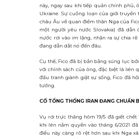
này, ngay sau khi tiếp quản chính phủ,
Ukraine. Sự cuồng loạn của giới truyền 
châu Âu về quan điểm thân Nga của Fico
một người yêu nước Slovakia) đã dẫn
nước rơi vào im lặng, nhận ra sự chia r
đang dẫn dắt nó đến đâu.
Cụ thể, Fico đã bị bắn bằng súng lục b
với chính sách của ông, đặc biệt là liên 
đấu tranh giành giật sự sống, Fico đã h
tướng.
CỐ TỔNG THỐNG IRAN ĐANG CHUẨN B
Vụ rơi trực thăng hôm 19/5 đã giết chết
khi lên nắm quyền vào tháng 6/2021 đã
điều này càng rõ rệt hơn sau khi Nga x