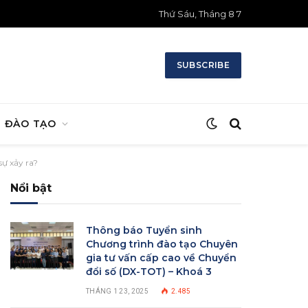
Thứ Sáu, Tháng 8 7
SUBSCRIBE
ĐÀO TẠO
sự xảy ra?
Nổi bật
Thông báo Tuyển sinh
Chương trình đào tạo Chuyên
gia tư vấn cấp cao về Chuyển
đổi số (DX-TOT) – Khoá 3
THÁNG 1 23, 2025
2.485