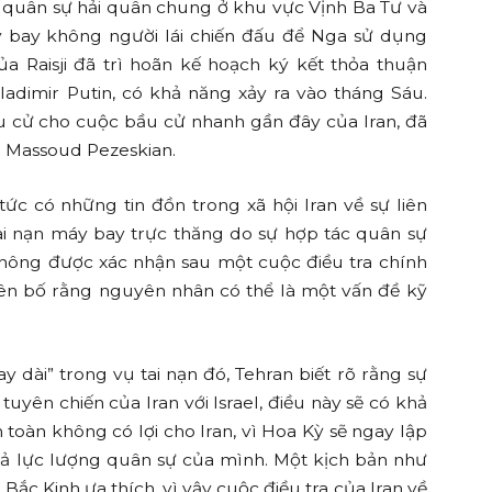
n quân sự hải quân chung ở khu vực Vịnh Ba Tư và
 bay không người lái chiến đấu để Nga sử dụng
ủa Raisji đã trì hoãn kế hoạch ký kết thỏa thuận
Vladimir Putin, có khả năng xảy ra vào tháng Sáu.
ầu cử cho cuộc bầu cử nhanh gần đây của Iran, đã
a Massoud Pezeskian.
tức có những tin đồn trong xã hội Iran về sự liên
tai nạn máy bay trực thăng do sự hợp tác quân sự
 không được xác nhận sau một cuộc điều tra chính
ên bố rằng nguyên nhân có thể là một vấn đề kỹ
y dài” trong vụ tai nạn đó, Tehran biết rõ rằng sự
tuyên chiến của Iran với Israel, điều này sẽ có khả
n toàn không có lợi cho Iran, vì Hoa Kỳ sẽ ngay lập
 cả lực lượng quân sự của mình. Một kịch bản như
c Kinh ưa thích, vì vậy cuộc điều tra của Iran về