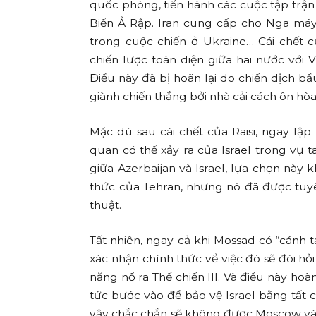
quốc phòng, tiến hành các cuộc tập trậ
Biển Ả Rập. Iran cung cấp cho Nga máy
trong cuộc chiến ở Ukraine… Cái chết c
chiến lược toàn diện giữa hai nước với 
Điều này đã bị hoãn lại do chiến dịch b
giành chiến thắng bởi nhà cải cách ôn hò
Mặc dù sau cái chết của Raisi, ngay lập 
quan có thể xảy ra của Israel trong vụ 
giữa Azerbaijan và Israel, lựa chọn này
thức của Tehran, nhưng nó đã được tuy
thuật.
Tất nhiên, ngay cả khi Mossad có “cánh ta
xác nhận chính thức về việc đó sẽ đòi hỏi 
năng nổ ra Thế chiến III. Và điều này hoà
tức bước vào để bảo vệ Israel bằng tất
vậy chắc chắn sẽ không được Moscow và Bắ