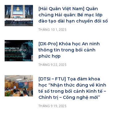
[Hải Quân Việt Nam] Quân
chủng Hải quân: Bế mạc lớp
đào tạo dài hạn chuyển đổi số
THÁNG 10 1, 2025
[DX-Pro] Khóa học An ninh
thông tin trong bối cảnh
phức hợp
THÁNG 9 22, 2025
[DTSI – FTU] Tọa đàm khoa
học “Nhận thức đúng về Kinh
tế số trong bối cảnh Kinh tế –
Chính trị – Công nghệ mới”
THÁNG 9 19, 2025