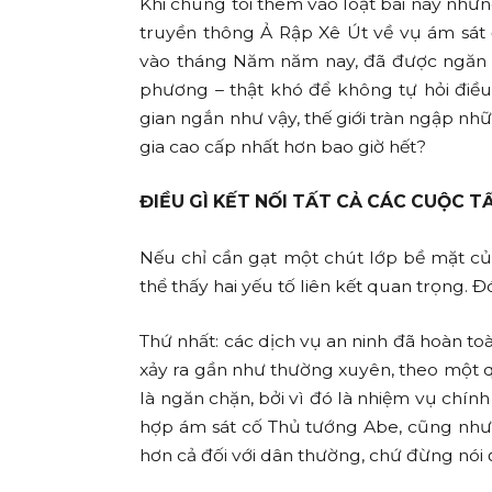
Khi chúng tôi thêm vào loạt bài này nhữ
truyền thông Ả Rập Xê Út về vụ ám sát
vào tháng Năm năm nay, đã được ngăn c
phương – thật khó để không tự hỏi điều 
gian ngắn như vậy, thế giới tràn ngập nh
gia cao cấp nhất hơn bao giờ hết?
ĐIỀU GÌ KẾT NỐI TẤT CẢ CÁC CUỘC 
Nếu chỉ cần gạt một chút lớp bề mặt của
thể thấy hai yếu tố liên kết quan trọng. Đó
Thứ nhất: các dịch vụ an ninh đã hoàn to
xảy ra gần như thường xuyên, theo một q
là ngăn chặn, bởi vì đó là nhiệm vụ chính 
hợp ám sát cố Thủ tướng Abe, cũng như 
hơn cả đối với dân thường, chứ đừng nói 