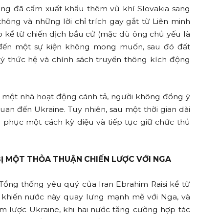
 ông đã cấm xuất khẩu thêm vũ khí Slovakia sang
thông và những lời chỉ trích gay gắt từ Liên minh
 kể từ chiến dịch bầu cử (mặc dù ông chủ yếu là
 đến một sự kiện không mong muốn, sau đó đất
ẽ ý thức hệ và chính sách truyền thông kích động
ởi một nhà hoạt động cánh tả, người không đồng ý
quan đến Ukraine. Tuy nhiên, sau một thời gian dài
ồi phục một cách kỳ diệu và tiếp tục giữ chức thủ
Ị MỘT THỎA THUẬN CHIẾN LƯỢC VỚI NGA
 Tổng thống yêu quý của Iran Ebrahim Raisi kể từ
 khiến nước này quay lưng mạnh mẽ với Nga, và
âm lược Ukraine, khi hai nước tăng cường hợp tác