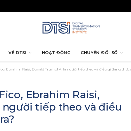
VỀ DTSI
HOẠT ĐỘNG
CHUYỂN ĐỔI SỐ
co, Ebrahim Raisi, Donald Trump! Ai là người tiếp theo và điều gì đang thực 
Fico, Ebrahim Raisi,
 người tiếp theo và điều
ra?