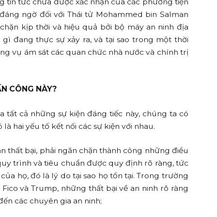
ng tin tức chưa được xác nhận của các phương tiện
 đáng ngờ đối với Thái tử Mohammed bin Salman
hặn kịp thời và hiệu quả bởi bộ máy an ninh địa
gì đang thực sự xảy ra, và tại sao trong một thời
ững vụ ám sát các quan chức nhà nước và chính trị
TẤN CÔNG NÀY?
 tất cả những sự kiện đáng tiếc này, chúng ta có
 là hai yếu tố kết nối các sự kiện với nhau.
àn thất bại, phải ngăn chặn thành công những điều
uy trình và tiêu chuẩn được quy định rõ ràng, tức
của họ, đó là lý do tại sao họ tồn tại. Trong trường
Fico và Trump, những thất bại về an ninh rõ ràng
đến các chuyên gia an ninh;