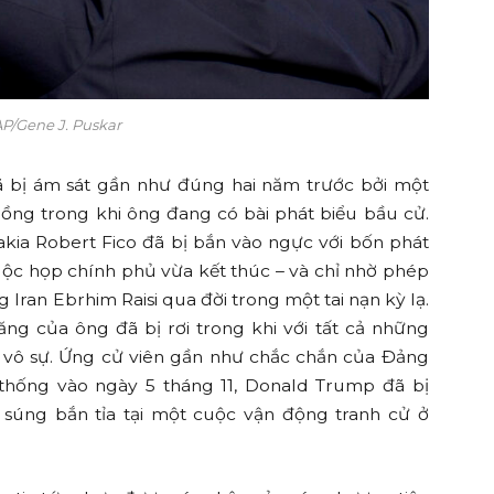
AP/Gene J. Puskar
 bị ám sát gần như đúng hai năm trước bởi một
ồng trong khi ông đang có bài phát biểu bầu cử.
kia Robert Fico đã bị bắn vào ngực với bốn phát
cuộc họp chính phủ vừa kết thúc – và chỉ nhờ phép
 Iran Ebrhim Raisi qua đời trong một tai nạn kỳ lạ.
hăng của ông đã bị rơi trong khi với tất cả những
n vô sự. Ứng cử viên gần như chắc chắn của Đảng
hống vào ngày 5 tháng 11, Donald Trump đã bị
súng bắn tỉa tại một cuộc vận động tranh cử ở