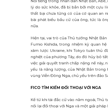
Nổi tiếng trong nhân dân Nhật Bản, Abe, 
lý do sức khỏe, đã bị bắn bởi một cựu 
thất bại chưa từng có của cơ quan an n
bài phát biểu bầu cử của ông, tức là ô
nữa.
Hiện tại, vai trò của Thủ tướng Nhật Bả
Fumio Kishida, trong nhiệm kỳ quan hệ 
xâm lược Ukraine, khi Tokyo tuân thủ 
nghiệt của phương Tây, do đó hủy bỏ tấ
việc giải quyết tranh chấp nặng nề này, 
yếu là năng lượng, của Nhật Bản trong
vùng Viễn Đông Nga, chủ yếu trên đảo Sa
FICO TÌM KIẾM ĐỐI THOẠI VỚI NGA
Kể từ khi tái đắc cử vào năm ngoái, Thủ 
nối lại đối thoại với Nga và một giải phá