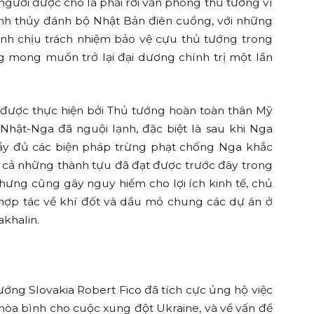
người được cho là phải rời văn phòng thủ tướng vì
lính thủy đánh bộ Nhật Bản điên cuồng, với những
inh chịu trách nhiệm bảo vệ cựu thủ tướng trong
ng mong muốn trở lại đại dương chính trị một lần
n được thực hiện bởi Thủ tướng hoàn toàn thân Mỹ
Nhật-Nga đã nguội lạnh, đặc biệt là sau khi Nga
đầy đủ các biện pháp trừng phạt chống Nga khắc
t cả những thành tựu đã đạt được trước đây trong
nhưng cũng gây nguy hiểm cho lợi ích kinh tế, chủ
 hợp tác về khí đốt và dầu mỏ chung các dự án ở
khalin.
tướng Slovakia Robert Fico đã tích cực ủng hộ việc
p hòa bình cho cuộc xung đột Ukraine, và về vấn đề