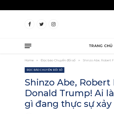
Facebook
Twitter
Instagram
TRANG CHỦ
Home
»
Đọc báo Chuyển đổi số
»
Shinzo Abe, Robert Fi
ĐỌC BÁO CHUYỂN ĐỔI SỐ
Shinzo Abe, Robert 
Donald Trump! Ai là
gì đang thực sự xảy 