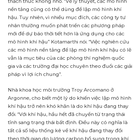
thách thức không nhỏ. “Về lý thuyết, các mô hình
nền tảng cũng có thể dùng để lập mô hình khí
hậu. Tuy nhiên, vì nhiều mục đích, các công ty tư
nhân thường muốn phát triển các phương pháp
mới để dự báo thời tiết hơn là ứng dụng cho các
mô hình khí hậu” Kotamarthi nói. “Việc nghiên cứu
các mô hình nền tảng để lập mô hình khí hậu có lẽ
vẫn là mục tiêu của các phòng thí nghiệm quốc
gia và các trường đại học chuyên theo đuổi các giải
pháp vì lợi ích chung”.
Nhà khoa học môi trường Troy Arcomano ở
Argonne, cho biết một lý do khiến việc lập mô hình
khí hậu trở nên khó khăn là do khí hậu đang thay
đổi. “Với khí hậu, hầu hết đã chuyển từ trạng thái
tĩnh sang trạng thái bất định. Điều này có nghĩa là
tất cả số liệu thống kê về khí hậu đang thay đổi
theo thời gian do lượng carbon bổ sung trong khí