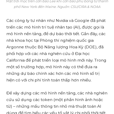
Mặt trời mọc trên cơn bão Lee khi cơn bão phủ bóng từ thành
phố New York đến Maine. Nguồn: CSU/CIRA & NOAA
Các công ty tư nhân như Nvidia và Google đã phát
triển các mô hình trí tuệ nhân tạo (AI), được gọi là
mô hình nền tảng, để dự báo thời tiết. Gần đây, các
nhà khoa học tại Phòng thí nghiệm quốc gia
Argonne thuộc Bộ Năng lượng Hoa Kỳ (DOE), đã
phối hợp với các nhà nghiên cứu ở Đại học
California để phát triển loại mô hình mới này. Trong
một số trường hợp, mô hình này có thể đưa ra
những dự báo chính xác hơn các mô hình số trị
hiện có với chi phí tính toán thấp hơn nhiều.
Để xây dựng các mô hình nền tảng, các nhà nghiên
cứu sử dụng các token (một phần hình ảnh hoặc
từ) – những mẩu thông tin nhỏ mà thuật toán AI
dùng để tìm hiểu các yếu tố vật lý chi phối thời tiết.