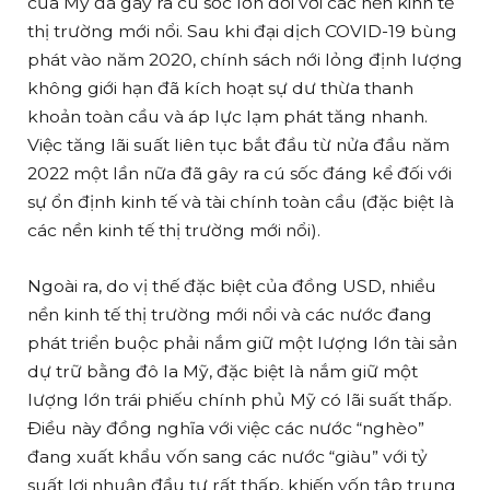
của Mỹ đã gây ra cú sốc lớn đối với các nền kinh tế
thị trường mới nổi. Sau khi đại dịch COVID-19 bùng
phát vào năm 2020, chính sách nới lỏng định lượng
không giới hạn đã kích hoạt sự dư thừa thanh
khoản toàn cầu và áp lực lạm phát tăng nhanh.
Việc tăng lãi suất liên tục bắt đầu từ nửa đầu năm
2022 một lần nữa đã gây ra cú sốc đáng kể đối với
sự ổn định kinh tế và tài chính toàn cầu (đặc biệt là
các nền kinh tế thị trường mới nổi).
Ngoài ra, do vị thế đặc biệt của đồng USD, nhiều
nền kinh tế thị trường mới nổi và các nước đang
phát triển buộc phải nắm giữ một lượng lớn tài sản
dự trữ bằng đô la Mỹ, đặc biệt là nắm giữ một
lượng lớn trái phiếu chính phủ Mỹ có lãi suất thấp.
Điều này đồng nghĩa với việc các nước “nghèo”
đang xuất khẩu vốn sang các nước “giàu” với tỷ
suất lợi nhuận đầu tư rất thấp, khiến vốn tập trung