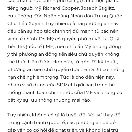
các quan chức chính phủ ca ngợi, như học giả nổi
tiếng người Mỹ Richard Cooper, Joseph Stiglitz,
cựu Thống đốc Ngân hàng Nhân dân Trung Quốc
Chu Tiểu Xuyên. Tuy nhiên, cả hai phương án này
đều cần sự hợp tác chính trị đủ mạnh từ các nền
kinh tế chính. Do Mỹ có quyền phủ quyết tại Quỹ
Tiền tệ Quốc tế (IMF), nên chỉ cần Mỹ không đồng
ý thì phương án đồng tiền siêu chủ quyền không
thể thực hiện được. Hơn nữa, từ góc độ kỹ thuật,
phương án siêu chủ quyền dựa trên SDR có những
hạn chế nghiêm trọng. Tức là cho đến hiện nay,
phạm vi sử dụng của SDR chỉ giới hạn trong hệ
thống thanh toán chính thức của IMF và không có
bất kỳ sự lưu thông thương mại nào.
Tuy nhiên, không có gì là tuyệt đối. Với sự thay đổi
trong cạnh tranh quốc tế, các phương án đã đề
cập vẫn có cơ hội để phát triển, và không loại trừ