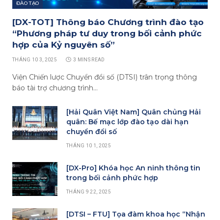
ĐÀO TẠO
[DX-TOT] Thông báo Chương trình đào tạo
“Phương pháp tư duy trong bối cảnh phức
hợp của Kỷ nguyên số”
THÁNG 10 3, 2025
3 MINS READ
Viện Chiến lược Chuyển đổi số (DTSI) trân trọng thông
báo tài trợ chương trình…
[Hải Quân Việt Nam] Quân chủng Hải
quân: Bế mạc lớp đào tạo dài hạn
chuyển đổi số
THÁNG 10 1, 2025
[DX-Pro] Khóa học An ninh thông tin
trong bối cảnh phức hợp
THÁNG 9 22, 2025
[DTSI – FTU] Tọa đàm khoa học “Nhận