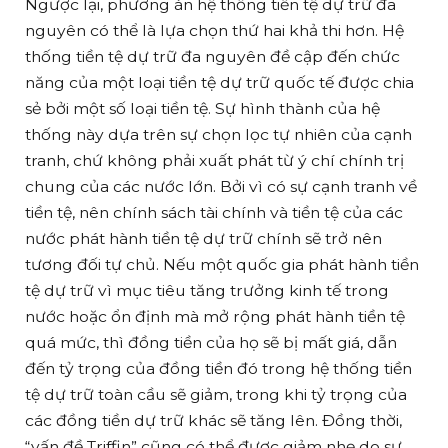
Ngược lại, phương án hệ thống tiền tệ dự trữ đa
nguyên có thể là lựa chọn thứ hai khả thi hơn. Hệ
thống tiền tệ dự trữ đa nguyên đề cập đến chức
năng của một loại tiền tệ dự trữ quốc tế được chia
sẻ bởi một số loại tiền tệ. Sự hình thành của hệ
thống này dựa trên sự chọn lọc tự nhiên của cạnh
tranh, chứ không phải xuất phát từ ý chí chính trị
chung của các nước lớn. Bởi vì có sự cạnh tranh về
tiền tệ, nên chính sách tài chính và tiền tệ của các
nước phát hành tiền tệ dự trữ chính sẽ trở nên
tương đối tự chủ. Nếu một quốc gia phát hành tiền
tệ dự trữ vì mục tiêu tăng trưởng kinh tế trong
nước hoặc ổn định mà mở rộng phát hành tiền tệ
quá mức, thì đồng tiền của họ sẽ bị mất giá, dẫn
đến tỷ trọng của đồng tiền đó trong hệ thống tiền
tệ dự trữ toàn cầu sẽ giảm, trong khi tỷ trọng của
các đồng tiền dự trữ khác sẽ tăng lên. Đồng thời,
“vấn đề Triffin” cũng có thể được giảm nhẹ do sự