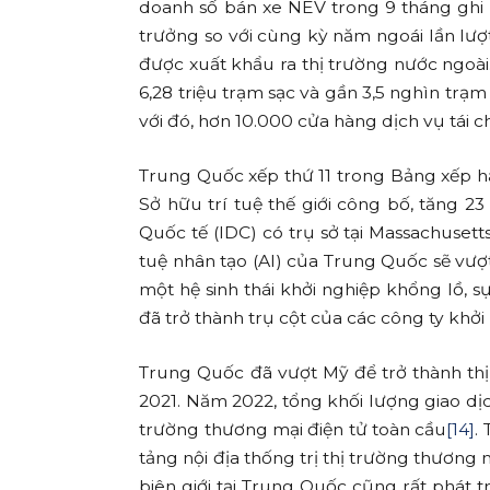
doanh số bán xe NEV trong 9 tháng ghi nh
trưởng so với cùng kỳ năm ngoái lần lượ
được xuất khẩu ra thị trường nước ngoà
6,28 triệu trạm sạc và gần 3,5 nghìn trạ
với đó, hơn 10.000 cửa hàng dịch vụ tái c
Trung Quốc xếp thứ 11 trong Bảng xếp h
Sở hữu trí tuệ thế giới công bố, tăng 2
Quốc tế (IDC) có trụ sở tại Massachusett
tuệ nhân tạo (AI) của Trung Quốc sẽ vư
một hệ sinh thái khởi nghiệp khổng lồ, s
đã trở thành trụ cột của các công ty khởi
Trung Quốc đã vượt Mỹ để trở thành thị
2021. Năm 2022, tổng khối lượng giao dịc
trường thương mại điện tử toàn cầu
[14]
.
tảng nội địa thống trị thị trường thương
biên giới tại Trung Quốc cũng rất phát 