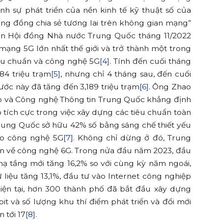
nh sự phát triển của nền kinh tế kỹ thuật số của
ng đồng chia sẻ tương lai trên không gian mạng”
in Hội đồng Nhà nước Trung Quốc tháng 11/2022
mạng 5G lớn nhất thế giới và trở thành một trong
êu chuẩn và công nghệ 5G
[4]
. Tính đến cuối tháng
84 triệu trạm
[5]
, nhưng chỉ 4 tháng sau, đến cuối
ước này đã tăng đến 3,189 triệu trạm
[6]
. Ông Zhao
p và Công nghệ Thông tin Trung Quốc khẳng định
ích cực trong việc xây dựng các tiêu chuẩn toàn
Trung Quốc sở hữu 42% số bằng sáng chế thiết yếu
ho công nghệ 5G
[7]
. Không chỉ dừng ở đó, Trung
ển về công nghệ 6G. Trong nửa đầu năm 2023, đầu
ạ tầng mới tăng 16,2% so với cùng kỳ năm ngoái,
liệu tăng 13,1%, đầu tư vào Internet công nghiệp
Hiện tại, hơn 300 thành phố đã bắt đầu xây dựng
 và số lượng khu thí điểm phát triển và đổi mới
n tới 17
[8]
.