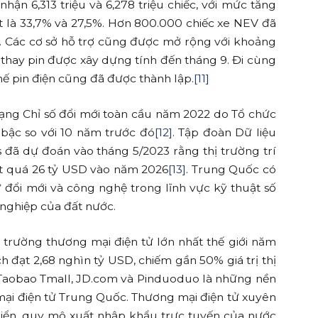
ận 6,313 triệu và 6,278 triệu chiếc, với mức tăng
t là 33,7% và 27,5%. Hơn 800.000 chiếc xe NEV đã
i. Các cơ sở hỗ trợ cũng được mở rộng với khoảng
m thay pin được xây dựng tính đến tháng 9. Đi cùng
hế pin điện cũng đã được thành lập.
[11]
ạng Chỉ số đổi mới toàn cầu năm 2022 do Tổ chức
3 bậc so với 10 năm trước đó
[12]
. Tập đoàn Dữ liệu
s đã dự đoán vào tháng 5/2023 rằng thị trường trí
ợt quá 26 tỷ USD vào năm 2026
[13]
. Trung Quốc có
ự đổi mới và công nghệ trong lĩnh vực kỹ thuật số
 nghiệp của đất nước.
 trường thương mại điện tử lớn nhất thế giới năm
h đạt 2,68 nghìn tỷ USD, chiếm gần 50% giá trị thị
 Taobao Tmall, JD.com và Pinduoduo là những nền
 mại điện tử Trung Quốc. Thương mại điện tử xuyên
triển, quy mô xuất nhập khẩu trực tuyến của nước