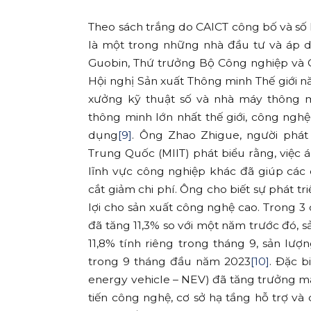
Theo sách trắng do CAICT công bố và số
là một trong những nhà đầu tư và áp dụ
Guobin, Thứ trưởng Bộ Công nghiệp và C
Hội nghị Sản xuất Thông minh Thế giới
xưởng kỹ thuật số và nhà máy thông m
thông minh lớn nhất thế giới, công ng
dụng
[9]
. Ông Zhao Zhigue, người phá
Trung Quốc (MIIT) phát biểu rằng, việc 
lĩnh vực công nghiệp khác đã giúp các
cắt giảm chi phí. Ông cho biết sự phát t
lợi cho sản xuất công nghệ cao. Trong 
đã tăng 11,3% so với một năm trước đó, s
11,8% tính riêng trong tháng 9, sản lư
trong 9 tháng đầu năm 2023
[10]
. Đặc b
energy vehicle – NEV) đã tăng trưởng m
tiến công nghệ, cơ sở hạ tầng hỗ trợ và