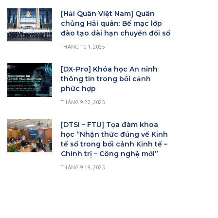
[Hải Quân Việt Nam] Quân
chủng Hải quân: Bế mạc lớp
đào tạo dài hạn chuyển đổi số
THÁNG 10 1, 2025
[DX-Pro] Khóa học An ninh
thông tin trong bối cảnh
phức hợp
THÁNG 9 22, 2025
[DTSI – FTU] Tọa đàm khoa
học “Nhận thức đúng về Kinh
tế số trong bối cảnh Kinh tế –
Chính trị – Công nghệ mới”
THÁNG 9 19, 2025