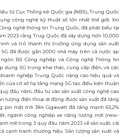
 liệu từ Cục Thống kê Quốc gia (NBS), Trung Quốc
ng công nghệ kỹ thuật số lớn nhất thế giới. Xin
ông nghệ thông tin Trung Quốc, đã phát biểu tại
 năm 2023 rằng Trug Quốc đã xây dựng hơn 10,000
inh và trỏ thành thị trường ứng dụng sản xuất
hệ 5G đã được gần 2000 nhà máy trên cả nước áp
t ngôn Bộ Công nghiệp và Công nghệ Thông tin
áp dụng 5G trong khai thác, cung cấp điện, và các
 doanh nghiệp Trung Quốc nâng cao hiệu quả và
riển của cơ sở hạ tầng mạng 5G tạo điều kiện thuận
3 quý đầu năm, đầu tư vào sản xuất công nghệ cao
ản lượng điện thoại di động được sản xuất đã tăng
ợng pin mặt trời 384 Gigawatt đã tăng mạnh 63,2%
iệt, ngành công nghiệp xe năng lượng mới (new-
ạnh mẽ trong 3 quý đầu năm 2023 về sản xuất, cải
 cả cạnh tranh thương hiệu. Sản lượng sản xuất và