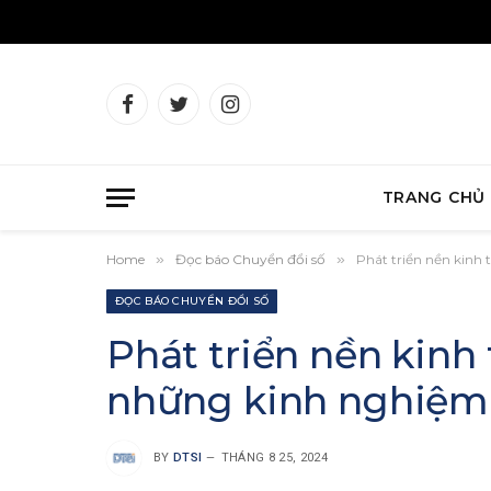
Facebook
Twitter
Instagram
TRANG CHỦ
Home
»
Đọc báo Chuyển đổi số
»
Phát triển nền kinh 
ĐỌC BÁO CHUYỂN ĐỔI SỐ
Phát triển nền kinh 
những kinh nghiệm 
BY
DTSI
THÁNG 8 25, 2024