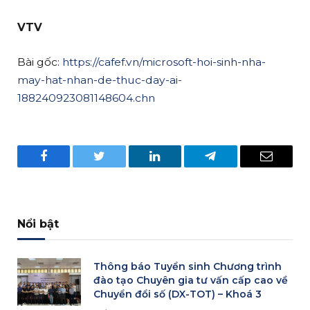
VTV
Bài gốc:
https://cafef.vn/microsoft-hoi-sinh-nha-
may-hat-nhan-de-thuc-day-ai-
188240923081148604.chn
Facebook
Twitter
LinkedIn
Telegram
Email
Nổi bật
Thông báo Tuyển sinh Chương trình
đào tạo Chuyên gia tư vấn cấp cao về
Chuyển đổi số (DX-TOT) – Khoá 3