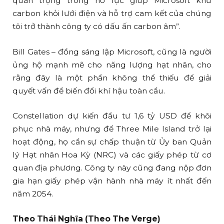
quan trọng trong nỗ lực giúp Microsoft khử
carbon khỏi lưới điện và hỗ trợ cam kết của chúng
tôi trở thành công ty có dấu ấn carbon âm”.
Bill Gates – đồng sáng lập Microsoft, cũng là người
ủng hộ mạnh mẽ cho năng lượng hạt nhân, cho
rằng đây là một phần không thể thiếu để giải
quyết vấn đề biến đổi khí hậu toàn cầu.
Constellation dự kiến đầu tư 1,6 tỷ USD để khôi
phục nhà máy, nhưng để Three Mile Island trở lại
hoạt động, họ cần sự chấp thuận từ Ủy ban Quản
lý Hạt nhân Hoa Kỳ (NRC) và các giấy phép từ cơ
quan địa phương. Công ty này cũng đang nộp đơn
gia hạn giấy phép vận hành nhà máy ít nhất đến
năm 2054.
Theo Thái Nghĩa (Theo The Verge)