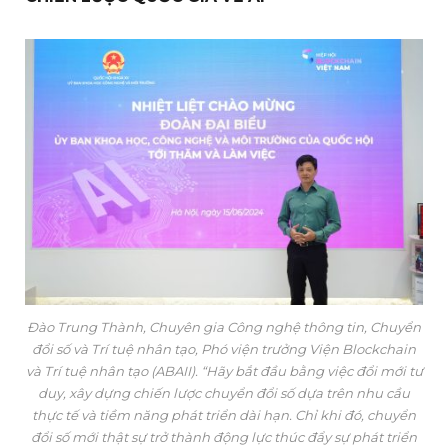
Đào Trung Thành, Chuyên gia Công nghệ thông tin, Chuyển
đổi số và Trí tuệ nhân tạo, Phó viện trưởng Viện Blockchain
và Trí tuệ nhân tạo (ABAII). “Hãy bắt đầu bằng việc đổi mới tư
duy, xây dựng chiến lược chuyển đổi số dựa trên nhu cầu
thực tế và tiềm năng phát triển dài hạn. Chỉ khi đó, chuyển
đổi số mới thật sự trở thành động lực thúc đẩy sự phát triển