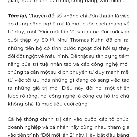
giàu, nước mạnh, dân chủ, công bằng, văn minh”.
Tóm lại
,
Chuyển đổi số không chỉ đơn thuần là việc
áp dụng công nghệ mà là một cuộc cách mạng về
tư duy, một “Đổi mới lần 2” sau cuộc đổi mới vào
[3]
cuối thập kỷ 80
. Như Thomas Kuhn đã chỉ ra,
những tiến bộ có tính bước ngoặt đòi hỏi sự thay
đổi đột ngột về mẫu hình. Để thật sự tận dụng tiềm
năng của trí tuệ nhân tạo và các công nghệ mới,
chúng ta cần một sự dịch chuyển tư duy mạnh mẽ,
từ việc tối ưu hóa những gì đang có sang việc tạo
ra những giá trị mới. Điều này đòi hỏi một chiến
lược rõ ràng, nơi công nghệ là công cụ hỗ trợ chứ
không phải là mục tiêu cuối cùng.
Cả hệ thống chính trị cần vào cuộc, các tổ chức,
doanh nghiệp và cá nhân hãy cùng nhau tham gia
vào tiến trình “Đổi mới lần 2” này. Hãy bắt đầu bằng