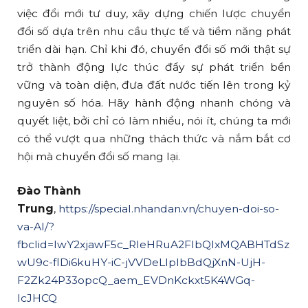
việc đổi mới tư duy, xây dựng chiến lược chuyển
đổi số dựa trên nhu cầu thực tế và tiềm năng phát
triển dài hạn. Chỉ khi đó, chuyển đổi số mới thật sự
trở thành động lực thúc đẩy sự phát triển bền
vững và toàn diện, đưa đất nước tiến lên trong kỷ
nguyên số hóa. Hãy hành động nhanh chóng và
quyết liệt, bởi chỉ có làm nhiều, nói ít, chúng ta mới
có thể vượt qua những thách thức và nắm bắt cơ
hội mà chuyển đổi số mang lại.
Đào Thành
Trung
,
https://special.nhandan.vn/chuyen-doi-so-
va-AI/?
fbclid=IwY2xjawF5c_RleHRuA2FlbQIxMQABHTdSz
wU9c-flDi6kuHY-iC-jVVDeLlpIbBdQjXnN-UjH-
F2Zk24P33opcQ_aem_EVDnKckxt5K4WGq-
IcJHCQ