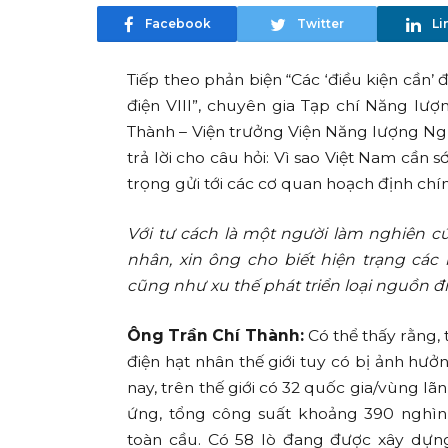
Facebook
Twitter
Li
Tiếp theo phản biện “Các ‘điều kiện cần
điện VIII”, chuyên gia Tạp chí Năng l
Thành – Viện trưởng Viện Năng lượng Ng
trả lời cho câu hỏi: Vì sao Việt Nam cần 
trọng gửi tới các cơ quan hoạch định chí
Với tư cách là một người làm nghiên c
nhân, xin ông cho biết hiện trạng các
cũng như xu thế phát triển loại nguồn đi
Ông Trần Chí Thành:
Có thể thấy rằng, 
điện hạt nhân thế giới tuy có bị ảnh hưở
nay, trên thế giới có 32 quốc gia/vùng lã
ứng, tổng công suất khoảng 390 nghì
toàn cầu. Có 58 lò đang được xây dựn