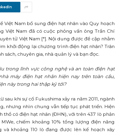
nkedIn
’ để Việt Nam bổ sung điện hạt nhân vào Quy hoạch
ượng Việt Nam đã có cuộc phỏng vấn ông Trần Chí
uyên tử Việt Nam [*]. Nội dung được đề cập nhằm
sớm khởi động lại chương trình điện hạt nhân? Trân
nh sách, chuyên gia, nhà quản lý và bạn đọc.
ứu trong lĩnh vực công nghệ và an toàn điện hạt
 nhà máy điện hạt nhân hiện nay trên toàn cầu,
ện này trong hai thập kỷ tới?
từ sau khi sự cố Fukushima xảy ra năm 2011, ngành
ng, nhưng nhìn chung vẫn tiếp tục phát triển. Hiện
nh thổ có điện hạt nhân (ĐHN), với trên 437 lò phản
n MWe, chiếm khoảng 10% tổng lượng điện năng
g và khoảng 110 lò đang được lên kế hoạch xây