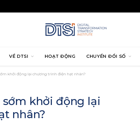
VỀ DTSI
HOẠT ĐỘNG
CHUYỂN ĐỔI SỐ
sớm khởi động lại chương trình điện hạt nhân?
 sớm khởi động lại
ạt nhân?