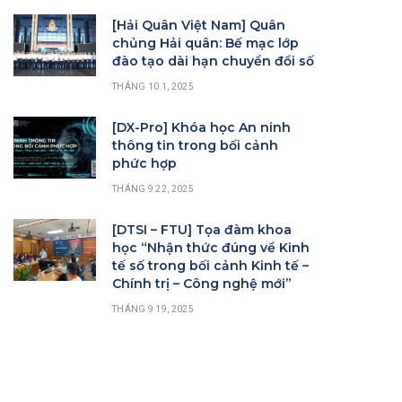
[Hải Quân Việt Nam] Quân
chủng Hải quân: Bế mạc lớp
đào tạo dài hạn chuyển đổi số
THÁNG 10 1, 2025
[DX-Pro] Khóa học An ninh
thông tin trong bối cảnh
phức hợp
THÁNG 9 22, 2025
[DTSI – FTU] Tọa đàm khoa
học “Nhận thức đúng về Kinh
tế số trong bối cảnh Kinh tế –
Chính trị – Công nghệ mới”
THÁNG 9 19, 2025