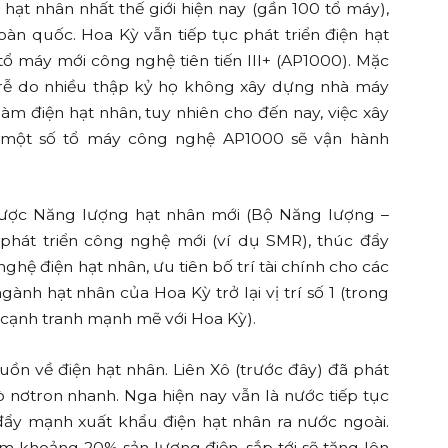
hạt nhân nhất thế giới hiện nay (gần 100 tổ máy),
n quốc. Hoa Kỳ vẫn tiếp tục phát triển điện hạt
ổ máy mới công nghệ tiên tiến III+ (AP1000). Mặc
rễ do nhiều thập kỷ họ không xây dựng nhà máy
làm điện hạt nhân, tuy nhiên cho đến nay, việc xây
à một số tổ máy công nghệ AP1000 sẽ vận hành
 lược Năng lượng hạt nhân mới (Bộ Năng lượng –
phát triển công nghệ mới (ví dụ SMR), thúc đẩy
ghệ điện hạt nhân, ưu tiên bố trí tài chính cho các
ành hạt nhân của Hoa Kỳ trở lại vị trí số 1 (trong
 cạnh tranh mạnh mẽ với Hoa Kỳ).
ồn về điện hạt nhân. Liên Xô (trước đây) đã phát
ò nơtron nhanh. Nga hiện nay vẫn là nước tiếp tục
 đẩy mạnh xuất khẩu điện hạt nhân ra nước ngoài.
ếm khoảng 20% sản lượng điện, sắp tới sẽ tăng lên