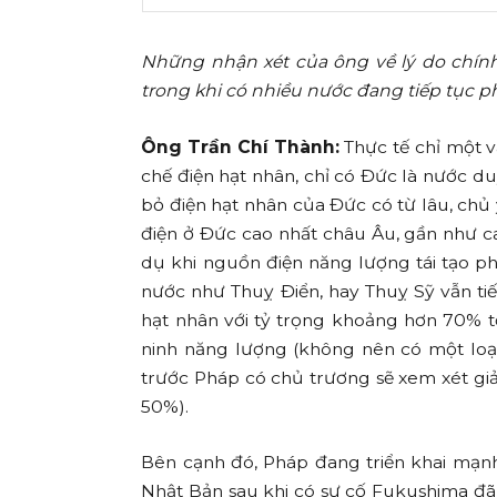
Những nhận xét của ông về lý do chín
trong khi có nhiều nước đang tiếp tục p
Ông Trần Chí Thành:
Thực tế chỉ một v
chế điện hạt nhân, chỉ có Đức là nước du
bỏ điện hạt nhân của Đức có từ lâu, chủ 
điện ở Đức cao nhất châu Âu, gần như cao
dụ khi nguồn điện năng lượng tái tạo p
nước như Thuỵ Điển, hay Thuỵ Sỹ vẫn tiế
hạt nhân với tỷ trọng khoảng hơn 70% t
ninh năng lượng (không nên có một loại
trước Pháp có chủ trương sẽ xem xét gi
50%).
Bên cạnh đó, Pháp đang triển khai mạnh 
Nhật Bản sau khi có sự cố Fukushima đã