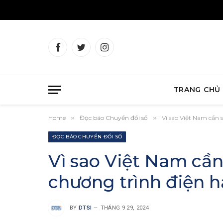
Facebook
Twitter
Instagram
TRANG CHỦ
Home
»
Đọc báo Chuyển đổi số
»
Vì sao Việt Nam cần 
ĐỌC BÁO CHUYỂN ĐỔI SỐ
Vì sao Việt Nam cần
chương trình điện h
BY
DTSI
THÁNG 9 29, 2024