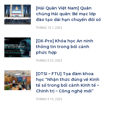
[Hải Quân Việt Nam] Quân
chủng Hải quân: Bế mạc lớp
đào tạo dài hạn chuyển đổi số
THÁNG 10 1, 2025
[DX-Pro] Khóa học An ninh
thông tin trong bối cảnh
phức hợp
THÁNG 9 22, 2025
[DTSI – FTU] Tọa đàm khoa
học “Nhận thức đúng về Kinh
tế số trong bối cảnh Kinh tế –
Chính trị – Công nghệ mới”
THÁNG 9 19, 2025