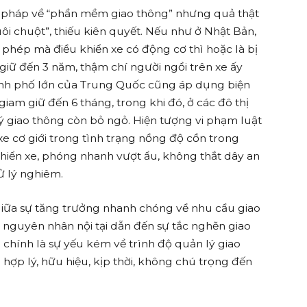
 pháp về “phần mềm giao thông” nhưng quả thật
uôi chuột”, thiếu kiên quyết. Nếu như ở Nhật Bản,
hép mà điều khiển xe có động cơ thì hoặc là bị
 giữ đến 3 năm, thậm chí người ngồi trên xe ấy
ành phố lớn của Trung Quốc cũng áp dụng biện
giam giữ đến 6 tháng, trong khi đó, ở các đô thị
ý giao thông còn bỏ ngỏ. Hiện tượng vi phạm luật
xe cơ giới trong tình trạng nồng độ cồn trong
hiển xe, phóng nhanh vượt ẩu, không thắt dây an
ử lý nghiêm.
giữa sự tăng trưởng nhanh chóng về nhu cầu giao
nguyên nhân nội tại dẫn đến sự tắc nghẽn giao
chính là sự yếu kém về trình độ quản lý giao
ợp lý, hữu hiệu, kịp thời, không chú trọng đến