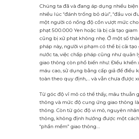
Chúng ta đã và đang áp dụng nhiều biện
nhiều lúc “đánh trống bỏ dùi”, “đầu voi đ
một người có nồng độ cồn vượt mức cho p
phạt 500.000 Yen hoặc là bị cải tạo giam
cũng bị xử phạt không nhẹ. Ở một số th
pháp này, người vi phạm có thể bị cải tạo 
nước ta, việc chấp pháp cũng như quản l
giao thông còn phổ biến như: Điều khiển 
máu cao, sử dụng bằng cấp giả để điều k
toàn theo quy định,… và vẫn chưa được x
Từ góc độ vĩ mô có thể thấy, mâu thuẫn 
thông và mức độ cung ứng giao thông là 
thông. Còn từ góc độ vi mô, nguyên nhân 
thông, không định hướng được một cách h
“phần mềm” giao thông…