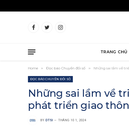
Facebook
Twitter
Instagram
TRANG CHỦ
Home
»
Đọc báo Chuyển đổi số
»
Những sai lầm về triế
ĐỌC BÁO CHUYỂN ĐỔI SỐ
Những sai lầm về tri
phát triển giao thôn
BY
DTSI
THÁNG 10 1, 2024