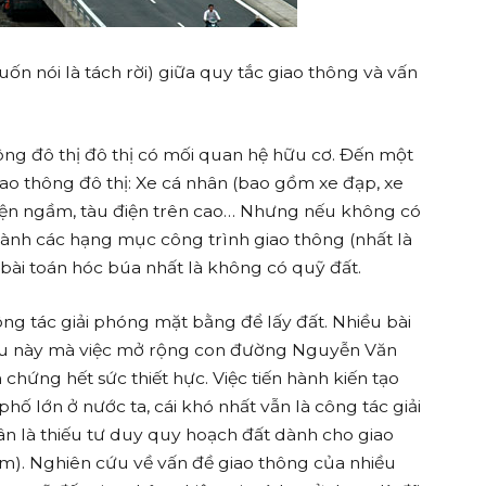
n nói là tách rời) giữa quy tắc giao thông và vấn
ông đô thị đô thị có mối quan hệ hữu cơ. Đến một
ao thông đô thị: Xe cá nhân (bao gồm xe đạp, xe
 điện ngầm, tàu điện trên cao… Nhưng nếu không có
 hành các hạng mục công trình giao thông (nhất là
 bài toán hóc búa nhất là không có quỹ đất.
ông tác giải phóng mặt bằng để lấy đất. Nhiều bài
điều này mà việc mở rộng con đường Nguyễn Văn
chứng hết sức thiết hực. Việc tiến hành kiến tạo
ố lớn ở nước ta, cái khó nhất vẫn là công tác giải
hân là thiếu tư duy quy hoạch đất dành cho giao
m). Nghiên cứu về vấn đề giao thông của nhiều