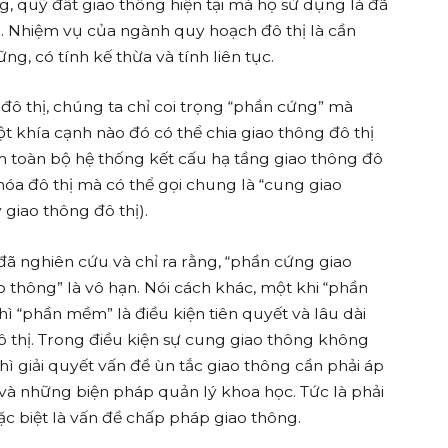
ằng, quỹ đất giao thông hiện tại mà họ sử dụng là đã
. Nhiệm vụ của ngành quy hoạch đô thị là cần
ững, có tính kế thừa và tính liên tục.
g đô thị, chúng ta chỉ coi trọng “phần cứng” mà
 khía cạnh nào đó có thể chia giao thông đô thị
m toàn bộ hệ thống kết cấu hạ tầng giao thông đô
hóa đô thị mà có thể gọi chung là “cung giao
giao thông đô thị).
 đã nghiên cứu và chỉ ra rằng, “phần cứng giao
thông” là vô hạn. Nói cách khác, một khi “phần
ì “phần mềm” là điều kiện tiên quyết và lâu dài
ô thị. Trong điều kiện sự cung giao thông không
hì giải quyết vấn đề ùn tắc giao thông cần phải áp
và những biện pháp quản lý khoa học. Tức là phải
c biệt là vấn đề chấp pháp giao thông.