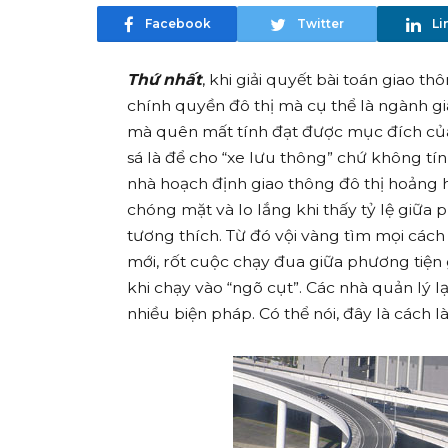
Facebook
Twitter
Li
Thứ nhất
, khi giải quyết bài toán giao t
chính quyền đô thị mà cụ thể là ngành g
mà quên mất tính đạt được mục đích của 
sá là để cho “xe lưu thông” chứ không tín
nhà hoạch định giao thông đô thị hoảng 
chóng mặt và lo lắng khi thấy tỷ lệ giữa
tương thích. Từ đó vội vàng tìm mọi các
mới, rốt cuộc chạy đua giữa phương tiện 
khi chạy vào “ngõ cụt”. Các nhà quản lý l
nhiều biện pháp. Có thể nói, đây là cách 