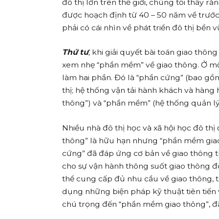
đô thị lớn trên thế giới, chúng tôi thấy r
được hoạch định từ 40 – 50 năm về trước
phải có cái nhìn về phát triển đô thị bền v
Thứ tư
,
khi giải quyết bài toán giao thôn
xem nhẹ “phần mềm” về giao thông. Ở một
làm hai phần. Đó là “phần cứng” (bao gồ
thị; hệ thống vận tải hành khách và hàng 
thông”) và “phần mềm” (hệ thống quản lý 
Nhiều nhà đô thị học và xã hội học đô thị
thông” là hữu hạn nhưng “phần mềm giao 
cứng” đã đáp ứng cơ bản về giao thông th
cho sự vận hành thông suốt giao thông đ
thể cung cấp đủ nhu cầu về giao thông, t
dụng những biện pháp kỹ thuật tiên tiến 
chú trọng đến “phần mềm giao thông”, đặ