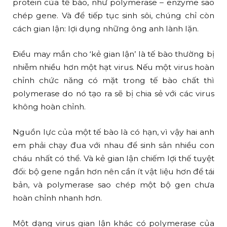
protein của tế bào, như polymerase – enzyme sao
chép gene. Và để tiếp tục sinh sôi, chúng chỉ còn
cách gian lận: lợi dụng những ông anh lành lặn.
Điều may mắn cho ‘kẻ gian lận’ là tế bào thường bị
nhiễm nhiều hơn một hạt virus. Nếu một virus hoàn
chỉnh chức năng có mặt trong tế bào chất thì
polymerase do nó tạo ra sẽ bị chia sẻ với các virus
không hoàn chỉnh.
Nguồn lực của một tế bào là có hạn, vì vậy hai anh
em phải chạy đua với nhau để sinh sản nhiều con
cháu nhất có thể. Và kẻ gian lận chiếm lợi thế tuyệt
đối: bộ gene ngắn hơn nên cần ít vật liệu hơn để tái
bản, và polymerase sao chép một bộ gen chưa
hoàn chỉnh nhanh hơn.
Một dạng virus gian lận khác có polymerase của