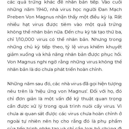
các quả trứng khác để nhân bản tiếp. Vào cuối
những năm 1940, nhà virus học người Đan Mạch
Preben Von Magnus nhận thấy một điều kỳ lạ. Rất
nhiều hạt virus được tiêm vào một quả trứng
không thể nhân bản nữa. Đến chu kỳ tái tạo thứ ba,
chỉ 1/10,000 virus có thể nhân bản. Nhưng trong
những chủ kỳ tiếp theo, tỷ lệ virus khiếm khuyết
giảm xuống và khả năng nhân bản được phục hồi.
Von Magnus nghi ngờ rằng những virus không thể
nhân bản là do chưa phát triển hoàn chỉnh.
Những năm sau đó, các nhà virus đã gọi hiện tượng
nêu trên là ‘hiệu ứng von Magnus’. Đối với họ, đó
chỉ đơn giản là một vấn đề kỹ thuật quan trọng
cần được xử lý trong quá trình nuôi cấy virus. Vì
chưa ai quan sát được các virus chưa hoàn chỉnh ở
ngoài tự nhiên nên họ cho rằng đó là phụ phẩm
của tiến trình nhân tạo và chỉ cần loại bỏ chúng đi