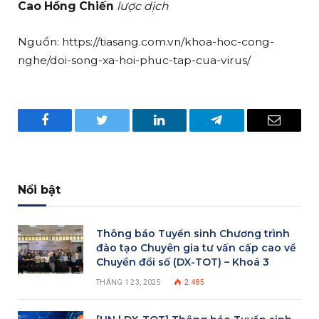
Cao Hồng Chiến
lược dịch
Nguồn: https://tiasang.com.vn/khoa-hoc-cong-
nghe/doi-song-xa-hoi-phuc-tap-cua-virus/
Facebook
Twitter
LinkedIn
Telegram
Email
Nổi bật
Thông báo Tuyển sinh Chương trình
đào tạo Chuyên gia tư vấn cấp cao về
Chuyển đổi số (DX-TOT) – Khoá 3
THÁNG 1 23, 2025
2.485