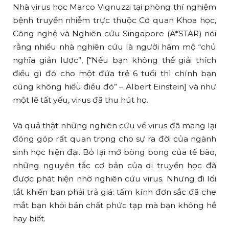
Nhà virus học Marco Vignuzzi tại phòng thí nghiệm
bệnh truyền nhiễm trực thuộc Cơ quan Khoa học,
Công nghệ và Nghiên cứu Singapore (A*STAR) nói
rằng nhiều nhà nghiên cứu là người hâm mộ “chủ
nghĩa giản lược”, [“Nếu bạn không thể giải thích
điều gì đó cho một đứa trẻ 6 tuổi thì chính bạn
cũng không hiểu điều đó” – Albert Einstein] và như
một lẽ tất yếu, virus đã thu hút họ.
Và quả thật những nghiên cứu về virus đã mang lại
đóng góp rất quan trọng cho sự ra đời của ngành
sinh học hiện đại. Bỏ lại mớ bòng bong của tế bào,
những nguyên tắc cơ bản của di truyền học đã
được phát hiện nhờ nghiên cứu virus. Nhưng đi lối
tắt khiến bạn phải trả giá: tấm kính đơn sắc đã che
mắt bạn khỏi bản chất phức tạp mà bạn không hề
hay biết.