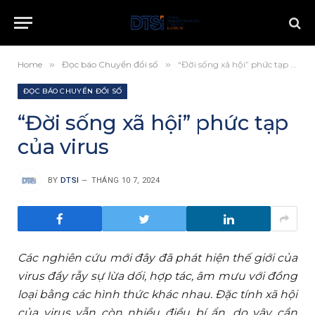
Home
»
Đọc báo Chuyển đổi số
»
“Đời sống xã hội” phức tạp của virus
ĐỌC BÁO CHUYỂN ĐỔI SỐ
“Đời sống xã hội” phức tạp
của virus
BY
DTSI
THÁNG 10 7, 2024
Các nghiên cứu mới đây đã phát hiện thế giới của
virus đầy rẫy sự lừa dối, hợp tác, âm mưu với đồng
loại bằng các hình thức khác nhau. Đặc tính xã hội
của virus vẫn còn nhiều điều bí ẩn, do vậy cần