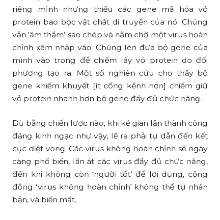
riêng mình nhưng thiếu các gene mã hóa vỏ
protein bao bọc vật chất di truyền của nó. Chúng
vẫn ‘âm thầm’ sao chép và nằm chờ một virus hoàn
chỉnh xâm nhập vào. Chúng lén đưa bộ gene của
mình vào trong để chiếm lấy vỏ protein do đối
phương tạo ra. Một số nghiên cứu cho thấy bộ
gene khiếm khuyết [ít cồng kềnh hơn] chiếm giữ
vỏ protein nhanh hơn bộ gene đầy đủ chức năng.
Dù bằng chiến lược nào, khi kẻ gian lận thành công
đáng kinh ngạc như vậy, lẽ ra phải tự dẫn đến kết
cục diệt vong. Các virus không hoàn chỉnh sẽ ngày
càng phổ biến, lấn át các virus đầy đủ chức năng,
đến khi không còn ‘người tốt’ để lợi dụng, cộng
đồng ‘virus không hoàn chỉnh’ không thể tự nhân
bản, và biến mất.