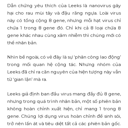
Dẫn chứng yêu thích của Leeks là nanovirus gây
hại cho rau mùi tây và đậu răng ngựa. Loài virus
này có tổng cộng 8 gene, nhưng mỗi hạt virus chỉ
chứa 1 trong 8 gene đó. Chỉ khi cả 8 loại chứa 8
gene khác nhau cùng xâm nhiễm thì chúng mới có
thể nhân bản.
Nhìn bề ngoài, có vẻ đây là sự ‘phân công lao động’
trong mối quan hệ cộng tác. Nhưng nhóm của
Leeks đã chỉ ra căn nguyên của hiện tượng này vẫn
từ ‘gian lận’ mà ra.
Leeks giả định ban đầu virus mang đầy đủ 8 gene,
nhưng trong quá trình nhân bản, một số phiên bản
không hoàn chỉnh xuất hiện, chỉ mang 1 trong 8
gene. Chúng lợi dụng virus hoàn chỉnh để sinh sôi,
trở nên lấn át và tiêu diệt tất cả các phiên bản gốc.