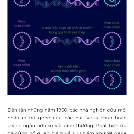
Đến tận những năm 1960, các nhà nghiên cứu mới
nhận ra bộ gene của các hạt ‘virus chưa hoàn
chỉnh’ ngắn hơn so với bình thường. Phát hiện đó
đã củng cố quan điểm về sự khiếm khuyết gene