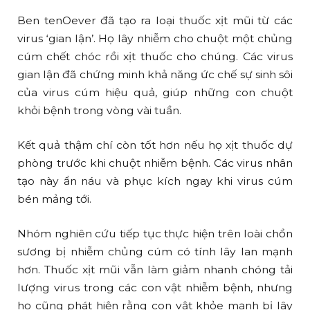
Ben tenOever đã tạo ra loại thuốc xịt mũi từ các
virus ‘gian lận’. Họ lây nhiễm cho chuột một chủng
cúm chết chóc rồi xịt thuốc cho chúng. Các virus
gian lận đã chứng minh khả năng ức chế sự sinh sôi
của virus cúm hiệu quả, giúp những con chuột
khỏi bệnh trong vòng vài tuần.
Kết quả thậm chí còn tốt hơn nếu họ xịt thuốc dự
phòng trước khi chuột nhiễm bệnh. Các virus nhân
tạo này ẩn náu và phục kích ngay khi virus cúm
bén mảng tới.
Nhóm nghiên cứu tiếp tục thực hiện trên loài chồn
sương bị nhiễm chủng cúm có tính lây lan mạnh
hơn. Thuốc xịt mũi vẫn làm giảm nhanh chóng tải
lượng virus trong các con vật nhiễm bệnh, nhưng
họ cũng phát hiện rằng con vật khỏe mạnh bị lây