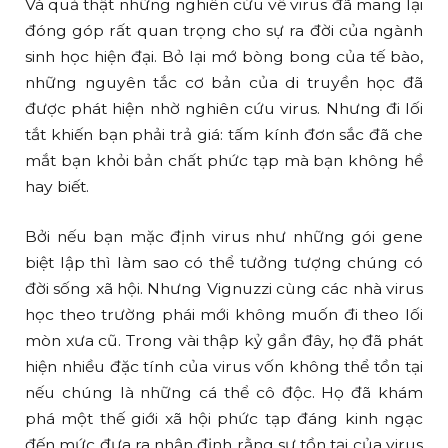
Và quả thật những nghiên cứu về virus đã mang lại
đóng góp rất quan trọng cho sự ra đời của ngành
sinh học hiện đại. Bỏ lại mớ bòng bong của tế bào,
những nguyên tắc cơ bản của di truyền học đã
được phát hiện nhờ nghiên cứu virus. Nhưng đi lối
tắt khiến bạn phải trả giá: tấm kính đơn sắc đã che
mắt bạn khỏi bản chất phức tạp mà bạn không hề
hay biết.
Bởi nếu bạn mặc định virus như những gói gene
biệt lập thì làm sao có thể tưởng tượng chúng có
đời sống xã hội. Nhưng Vignuzzi cùng các nhà virus
học theo trường phái mới không muốn đi theo lối
mòn xưa cũ. Trong vài thập kỷ gần đây, họ đã phát
hiện nhiều đặc tính của virus vốn không thể tồn tại
nếu chúng là những cá thể cô độc. Họ đã khám
phá một thế giới xã hội phức tạp đáng kinh ngạc
đến mức đưa ra nhận định rằng sự tồn tại của virus