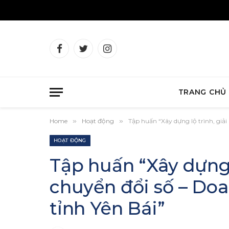
Facebook
Twitter
Instagram
TRANG CHỦ
Home
»
Hoạt động
»
Tập huấn “Xây dựng lộ trình, giả
HOẠT ĐỘNG
Tập huấn “Xây dựng 
chuyển đổi số – Do
tỉnh Yên Bái”