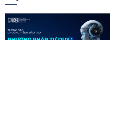
ĐÀO TẠO
[DX-TOT] Thông báo Chương trình
đào tạo “Phương pháp tư duy trong
bối cảnh phức hợp của Kỷ nguyên
số”
THÁNG 10 3, 2025
3 MINS READ
Viện Chiến lược Chuyển đổi số (DTSI) trân trọng
thông báo tài trợ chương trình…