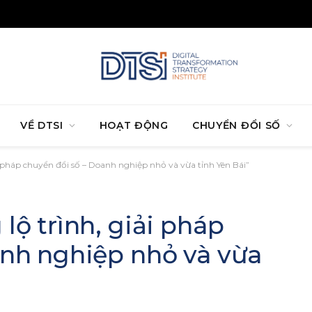
VỀ DTSI
HOẠT ĐỘNG
CHUYỂN ĐỔI SỐ
i pháp chuyển đổi số – Doanh nghiệp nhỏ và vừa tỉnh Yên Bái”
lộ trình, giải pháp
anh nghiệp nhỏ và vừa