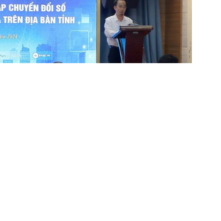
g tin và Truyền thông phát biểu khai mạc buổi tập huấn
ởng Viện Chiến lược Chuyển đổi số đem đến hội
h nghiệp vừa và nhỏ có cái nhìn khái quát và đúng
ng bối cảnh hiện nay. Chuyển đổi số đặt ra những
hàng như thế nào, làm thế nào để khai thác được
ào để tối ưu hóa các nguồn lực của mình. Hầu hết