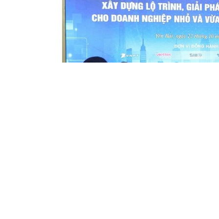
Ông Nguyễn Duy Khiêm – Phó Giám đốc Sở Thôn
Ông Lê Nguyễn Trường Giang, Viện trư
thảo những thông tin bổ ích để các doan
đắn hơn về tiến trình Chuyển đối số tro
câu hỏi mới cho doanh nghiệp, nên bán 
giá trị khách hàng tốt hơn và làm thế n