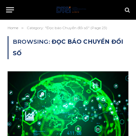
Home
»
Category: "Đọc báo Chuyển đổi số" (Page 23)
BROWSING:
ĐỌC BÁO CHUYỂN ĐỔI
SỐ