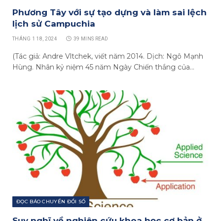
Phương Tây với sự tạo dựng và làm sai lệch
lịch sử Campuchia
THÁNG 1 18, 2024
39 MINS READ
(Tác giả: Andre Vltchek, viết năm 2014. Dịch: Ngô Mạnh
Hùng. Nhân kỷ niệm 45 năm Ngày Chiến thắng của…
ĐỌC BÁO CHUYỂN ĐỔI SỐ
Suy nghĩ về nghiên cứu khoa học cơ bản ở