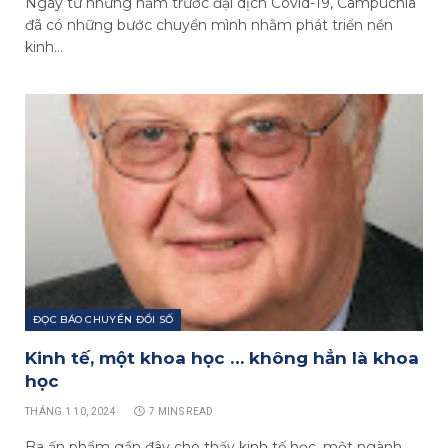
Ngay từ những năm trước đại dịch Covid-19, Campuchia
đã có những bước chuyển mình nhằm phát triển nền
kinh…
ĐỌC BÁO CHUYỂN ĐỔI SỐ
Kinh tế, một khoa học … không hẳn là khoa
học
THÁNG 1 10, 2024
7 MINS READ
Ba ấn phẩm gần đây cho thấy kinh tế học, một ngành