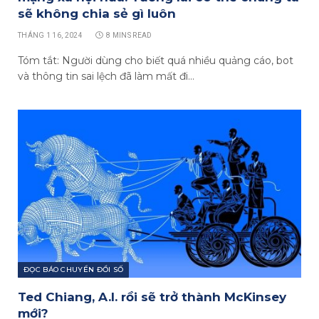
sẽ không chia sẻ gì luôn
THÁNG 1 16, 2024
8 MINS READ
Tóm tắt: Người dùng cho biết quá nhiều quảng cáo, bot
và thông tin sai lệch đã làm mất đi…
ĐỌC BÁO CHUYỂN ĐỔI SỐ
Ted Chiang, A.I. rồi sẽ trở thành McKinsey
mới?