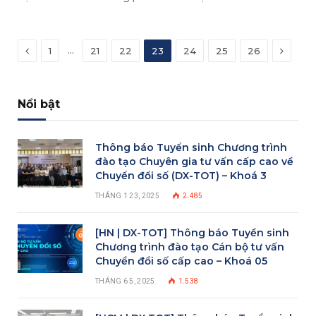
Previous
Next
…
1
21
22
23
24
25
26
Nổi bật
Thông báo Tuyển sinh Chương trình
đào tạo Chuyên gia tư vấn cấp cao về
Chuyển đổi số (DX-TOT) – Khoá 3
THÁNG 1 23, 2025
2.485
[HN | DX-TOT] Thông báo Tuyển sinh
Chương trình đào tạo Cán bộ tư vấn
Chuyển đổi số cấp cao – Khoá 05
THÁNG 6 5, 2025
1.538