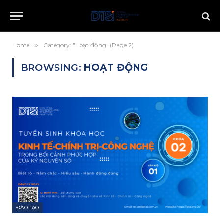
Home
»
Category: "Hoạt động" (Page 2)
BROWSING:
HOẠT ĐỘNG
ĐÀO TẠO