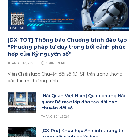
ĐÀO TẠO
[DX-TOT] Thông báo Chương trình đào tạo
“Phương pháp tư duy trong bối cảnh phức
hợp của Kỷ nguyên số”
THÁNG 10 3, 2025
3 MINS READ
Viện Chiến lược Chuyển đổi số (DTSI) trân trọng thông
báo tài trợ chương trình…
[Hải Quân Việt Nam] Quân chủng Hải
quân: Bế mạc lớp đào tạo dài hạn
chuyển đổi số
THÁNG 10 1, 2025
[DX-Pro] Khóa học An ninh thông tin
trong bối cảnh phức hợp