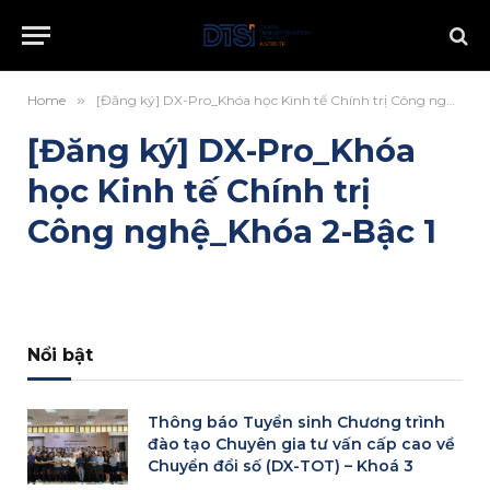
Home
»
[Đăng ký] DX-Pro_Khóa học Kinh tế Chính trị Công nghệ_Khóa 2-Bậc 1
[Đăng ký] DX-Pro_Khóa
học Kinh tế Chính trị
Công nghệ_Khóa 2-Bậc 1
Nổi bật
Thông báo Tuyển sinh Chương trình
đào tạo Chuyên gia tư vấn cấp cao về
Chuyển đổi số (DX-TOT) – Khoá 3