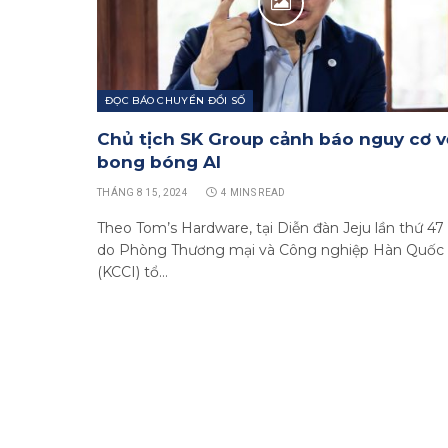
ĐỌC BÁO CHUYỂN ĐỔI SỐ
Chủ tịch SK Group cảnh báo nguy cơ v
bong bóng AI
THÁNG 8 15, 2024
4 MINS READ
Theo Tom’s Hardware, tại Diễn đàn Jeju lần thứ 47
do Phòng Thương mại và Công nghiệp Hàn Quốc
(KCCI) tổ…