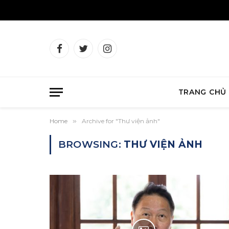
Facebook
Twitter
Instagram
TRANG CHỦ
Home
»
Archive for "Thư viện ảnh"
BROWSING:
THƯ VIỆN ẢNH